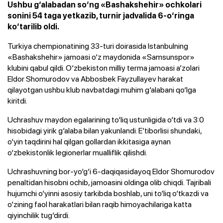
Ushbu g‘alabadan so‘ng «Bashakshehir» ochkolari
sonini 54 taga yetkazib, turnir jadvalida 6-o‘ringa
ko‘tarilib oldi.
Turkiya chempionatining 33-turi doirasida Istanbulning
«Bashakshehir» jamoasi o‘z maydonida «Samsunspor»
klubini qabul qildi. O‘zbekiston milliy terma jamoasi a’zolari
Eldor Shomurodov va Abbosbek Fayzullayev harakat
qilayotgan ushbu klub navbatdagi muhim g‘alabani qo‘lga
kiritdi.
Uchrashuv maydon egalarining to‘liq ustunligida o‘tdi va 3:0
hisobidagi yirik g‘alaba bilan yakunlandi. E’tiborlisi shundaki,
o‘yin taqdirini hal qilgan gollardan ikkitasiga aynan
o‘zbekistonlik legionerlar mualliflik qilishdi.
Uchrashuvning bor-yo‘g‘i 6-daqiqasidayoq Eldor Shomurodov
penaltidan hisobni ochib, jamoasini oldinga olib chiqdi. Tajribali
hujumchi o‘yinni asosiy tarkibda boshlab, uni to‘liq o‘tkazdi va
o‘zining faol harakatlari bilan raqib himoyachilariga katta
qiyinchilik tug‘dirdi.