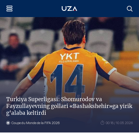
Тurkiya Superligasi: Shomurodov va
Fayzullayevning gollari «Bashakshehir»ga yirik
g‘alaba keltirdi
Coupe du Monde de la FIFA 2026
00:18 / 10.05.2026