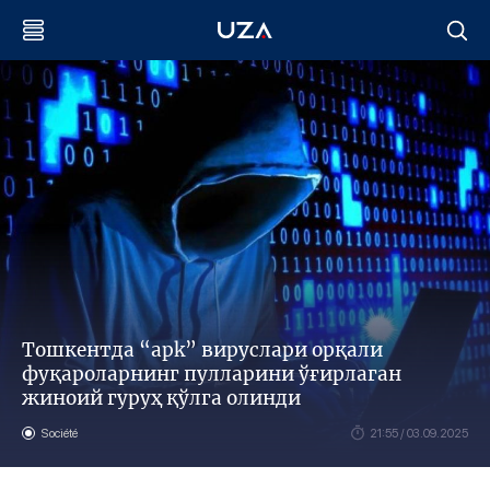
Тошкентда “apk” вируслари орқали
фуқароларнинг пулларини ўғирлаган
жиноий гуруҳ қўлга олинди
Société
21:55 / 03.09.2025