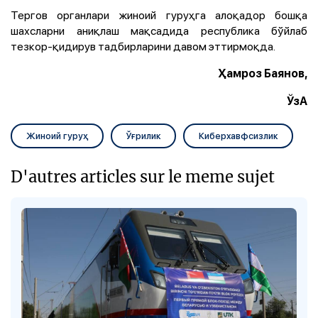
Тергов органлари жиноий гуруҳга алоқадор бошқа
шахсларни аниқлаш мақсадида республика бўйлаб
тезкор-қидирув тадбирларини давом эттирмоқда.
Ҳамроз Баянов,
ЎзА
Жиноий гуруҳ
Ўғрилик
Киберхавфсизлик
D'autres articles sur le meme sujet