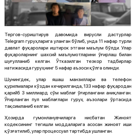
Тергов-суриштирув давомида вирусли дастурлар
Telegram гуруҳларига уланган бўлиб, унда 11 нафар турли
давлат фуқаролари иштирок этгани маълум бўлди. Улар
фуқароларнинг шахсий маълумотларини ўғирлаш билан
шуғулланиб келган. Ўтказилган тезкор тадбирлар
натижасида гуруҳнинг 5 нафар аъзоси қўлга олинди.
Шунингдек, улар яшаш манзиллари ва телефон
қурилмалари кўздан кечирилганда, 133 нафар фуқародан
қарийб 3 миллиард сўм маблағ ўғирлангани аниқланган.
Ўғирланган пул маблағлари гуруҳ аъзолари ўртасида
тақсимланиб келган.
Ҳозирда гумонланувчиларга нисбатан Жиноят
кодексининг тегишли моддаларига асосан жиноят иши
қўзғатилиб, улар процессуал тартибда ушланган.