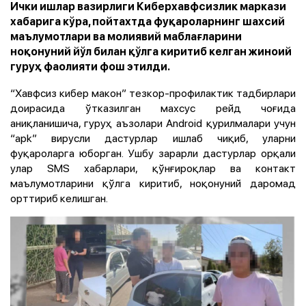
Ички ишлар вазирлиги Киберхавфсизлик маркази
хабарига кўра, пойтахтда фуқароларнинг шахсий
маълумотлари ва молиявий маблағларини
ноқонуний йўл билан қўлга киритиб келган жиноий
гуруҳ фаолияти фош этилди.
“Хавфсиз кибер макон” тезкор-профилактик тадбирлари
доирасида ўтказилган махсус рейд чоғида
аниқланишича, гуруҳ аъзолари Android қурилмалари учун
“apk” вирусли дастурлар ишлаб чиқиб, уларни
фуқароларга юборган. Ушбу зарарли дастурлар орқали
улар SMS хабарлари, қўнғироқлар ва контакт
маълумотларини қўлга киритиб, ноқонуний даромад
орттириб келишган.