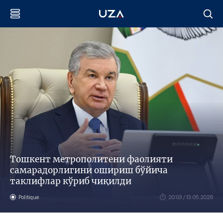
Тошкент метрополитени фаолияти
самарадорлигини ошириш бўйича
таклифлар кўриб чиқилди
Politique
20:03 / 13.05.2026