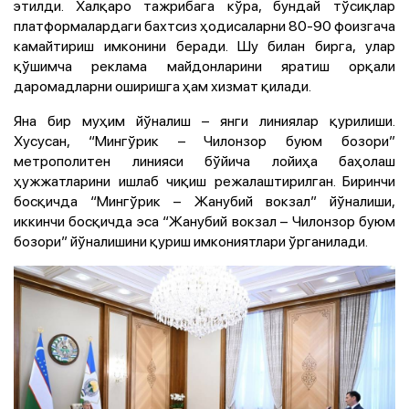
этилди. Халқаро тажрибага кўра, бундай тўсиқлар
платформалардаги бахтсиз ҳодисаларни 80-90 фоизгача
камайтириш имконини беради. Шу билан бирга, улар
қўшимча реклама майдонларини яратиш орқали
даромадларни оширишга ҳам хизмат қилади.
Яна бир муҳим йўналиш – янги линиялар қурилиши.
Хусусан, “Мингўрик – Чилонзор буюм бозори”
метрополитен линияси бўйича лойиҳа баҳолаш
ҳужжатларини ишлаб чиқиш режалаштирилган. Биринчи
босқичда “Мингўрик – Жанубий вокзал” йўналиши,
иккинчи босқичда эса “Жанубий вокзал – Чилонзор буюм
бозори” йўналишини қуриш имкониятлари ўрганилади.