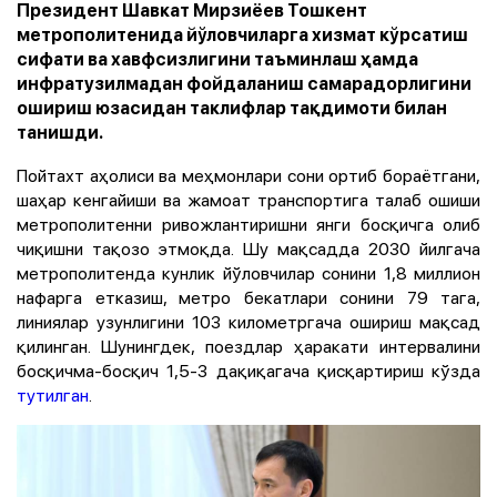
Президент Шавкат Мирзиёев Тошкент
метрополитенида йўловчиларга хизмат кўрсатиш
сифати ва хавфсизлигини таъминлаш ҳамда
инфратузилмадан фойдаланиш самарадорлигини
ошириш юзасидан таклифлар тақдимоти билан
танишди.
Пойтахт аҳолиси ва меҳмонлари сони ортиб бораётгани,
шаҳар кенгайиши ва жамоат транспортига талаб ошиши
метрополитенни ривожлантиришни янги босқичга олиб
чиқишни тақозо этмоқда. Шу мақсадда 2030 йилгача
метрополитенда кунлик йўловчилар сонини 1,8 миллион
нафарга етказиш, метро бекатлари сонини 79 тага,
линиялар узунлигини 103 километргача ошириш мақсад
қилинган. Шунингдек, поездлар ҳаракати интервалини
босқичма-босқич 1,5-3 дақиқагача қисқартириш кўзда
тутилган
.