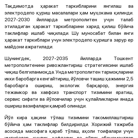
Тақдимотда ҳаракат таркибларини янгилаш ва
электродепо қуриш масалалари ҳам муҳокама қилинди.
2027-2030 йилларда метрополитен учун талаб
этиладиган ҳаракат таркибларини харид қилиш бўйича
таклифлар ишлаб чиқилади. Шу муносабат билан янги
ҳаракат таркиблари учун электродепо қуришга зарур ер
майдони ажратилади.
Шунингдек, 2027-2035 йилларда Тошкент
метрополитенини ривожлантириш стратегиясини ишлаб
чиқиш белгиланмоқда. Унда метрополитен тармоқларини
икки баробарга кенгайтириш, йўловчи ташиш ҳажмини 2,5
баробарга ошириш, экологик барқарор, энергия
тежамкор ва хавфсиз транспорт тизимини яратиш,
сервис сифати ва йўловчилар учун қулайликларни янада
ошириш вазифалари қамраб олинади.
Йўл кира ҳақини тўлаш тизимини такомиллаштириш
бўйича ҳам таклифлар билдирилди. Хорижий тажриба
асосида масофага қараб тўлаш, аҳоли тоифалари учун
имтиёзлар, кунлик, ҳафталик ва ойлик абонементлар