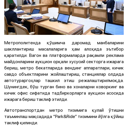
Метрополитенда қўшимча даромад манбаларини
шакллантириш масалаларига ҳам алоҳида эътибор
қаратилди. Вагон ва платформаларда рақамли реклама
майдонларини аукцион орқали хусусий секторга ижарага
бериш, метро бекатларида вендинг аппаратлари, кичик
савдо объектларини жойлаштириш, станциялар олдида
автотураргоҳлар ташкил этиш режалаштирилмоқда.
Шунингдек, бўш турган бино ва хоналарни коворкинг ва
кичик офис сифатида тадбиркорларга аукцион асосида
ижарага бериш таклиф этилди.
Автотранспортдан метро тизимига қулай ўтишни
таъминлаш мақсадида “Park&Ride” тизимини йўлга қўйиш
таклиф қилинди.