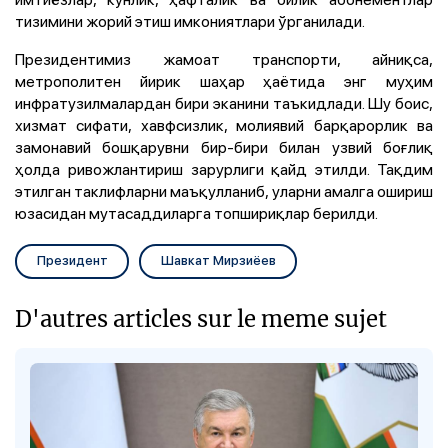
тизимини жорий этиш имкониятлари ўрганилади.
Президентимиз жамоат транспорти, айниқса,
метрополитен йирик шаҳар ҳаётида энг муҳим
инфратузилмалардан бири эканини таъкидлади. Шу боис,
хизмат сифати, хавфсизлик, молиявий барқарорлик ва
замонавий бошқарувни бир-бири билан узвий боғлиқ
ҳолда ривожлантириш зарурлиги қайд этилди. Тақдим
этилган таклифларни маъқулланиб, уларни амалга ошириш
юзасидан мутасаддиларга топшириқлар берилди.
Президент
Шавкат Мирзиёев
D'autres articles sur le meme sujet