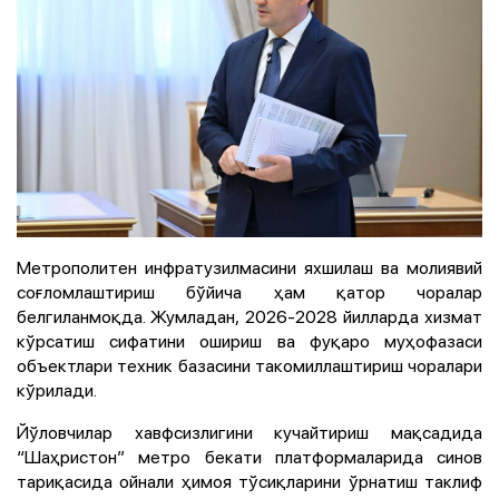
Метрополитен инфратузилмасини яхшилаш ва молиявий
соғломлаштириш бўйича ҳам қатор чоралар
белгиланмоқда. Жумладан, 2026-2028 йилларда хизмат
кўрсатиш сифатини ошириш ва фуқаро муҳофазаси
объектлари техник базасини такомиллаштириш чоралари
кўрилади.
Йўловчилар хавфсизлигини кучайтириш мақсадида
“Шаҳристон” метро бекати платформаларида синов
тариқасида ойнали ҳимоя тўсиқларини ўрнатиш таклиф