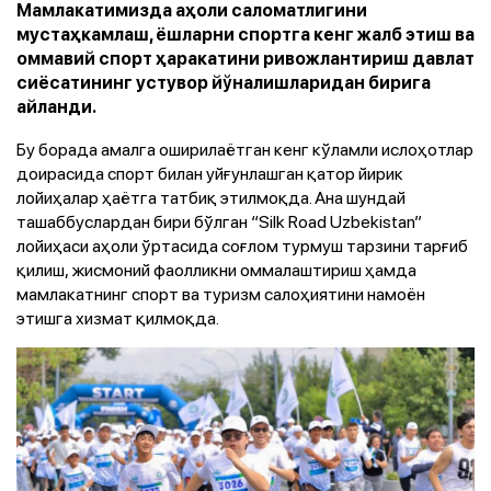
Мамлакатимизда аҳоли саломатлигини
мустаҳкамлаш, ёшларни спортга кенг жалб этиш ва
оммавий спорт ҳаракатини ривожлантириш давлат
сиёсатининг устувор йўналишларидан бирига
айланди.
Бу борада амалга оширилаётган кенг кўламли ислоҳотлар
доирасида спорт билан уйғунлашган қатор йирик
лойиҳалар ҳаётга татбиқ этилмоқда. Ана шундай
ташаббуслардан бири бўлган “Silk Road Uzbekistan”
лойиҳаси аҳоли ўртасида соғлом турмуш тарзини тарғиб
қилиш, жисмоний фаолликни оммалаштириш ҳамда
мамлакатнинг спорт ва туризм салоҳиятини намоён
этишга хизмат қилмоқда.