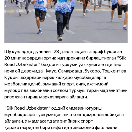
Шу кунларда дунёнинг 28 давлатидан ташриф буюрган
20 минг нафардан ортиқ иштирокчини бирлаштирган “Silk
Road Uzbekistan” баҳорги туркуми ўз якунига етди. Бир
неча ой давомида Нукус, Самарқанд, Бухоро, Тошкент ва
Қўқон шаҳарлари йирик халқаро мусобақаларга
мезбонлик қилиб, оммавий спорт, очиқ ижтимоий
мулоқот ва замонавий соғлом турмуш тарзи маданиятини
ривожлантириш марказларига айланди.
“Silk Road Uzbekistan” оддий оммавий югуриш
мусобақалари туркумидан анча кенг қамровли лойиҳага
айланган. У мамлакатдаги энг йирик спорт
ҳаракатларидан бири сифатида жисмоний фаолликни