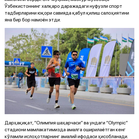
Ўзбекистоннинг халқаро даражадаги нуфузли спорт
тадбирларини юқори савияда қабул қилиш салоҳиятини
яна бир бор намоён этди.
Дарҳақиқат, “Олимпия шаҳарчаси” ва ундаги “Olympic”
стадиони мамлакатимизда амалга оширилаётган кенг
кўламли ислоҳотларнинг амалий ифодаси ҳисобланади.