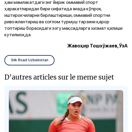
ҳам мамлакатдаги энг йирик оммавий спорт
ҳаракатларидан бири сифатида янада кўпроқ
иштирокчиларни бирлаштириши, оммавий спортни
ривожлантириш ва соғлом турмуш тарзини қарор
топтириш борасидаги эзгу мақсадларга хизмат қилиши
кутилмоқда.
Жавоҳир Тошхўжаев, ЎзА
Silk Road Uzbekistan
D'autres articles sur le meme sujet