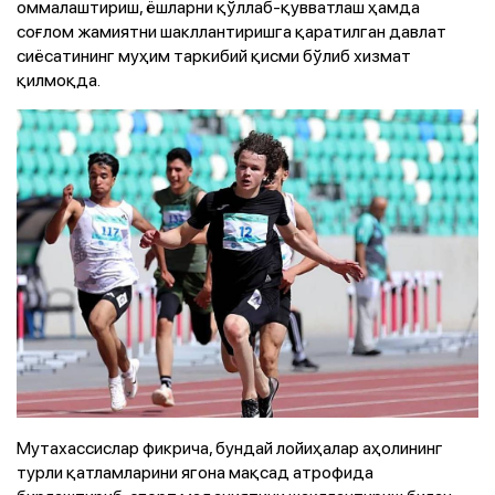
оммалаштириш, ёшларни қўллаб-қувватлаш ҳамда
соғлом жамиятни шакллантиришга қаратилган давлат
сиёсатининг муҳим таркибий қисми бўлиб хизмат
қилмоқда.
Мутахассислар фикрича, бундай лойиҳалар аҳолининг
турли қатламларини ягона мақсад атрофида