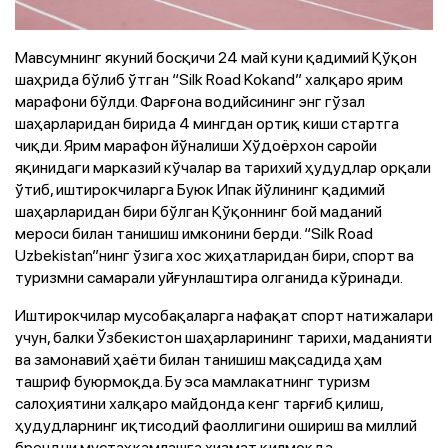
Мавсумнинг якуний босқичи 24 май куни қадимий Қўқон
шаҳрида бўлиб ўтган “Silk Road Kokand” халқаро ярим
марафони бўлди. Фарғона водийсининг энг гўзал
шаҳарларидан бирида 4 мингдан ортиқ киши стартга
чиқди. Ярим марафон йўналиши Хўдоёрхон саройи
яқинидаги марказий кўчалар ва тарихий ҳудудлар орқали
ўтиб, иштирокчиларга Буюк Ипак йўлининг қадимий
шаҳарларидан бири бўлган Қўқоннинг бой маданий
мероси билан танишиш имконини берди. “Silk Road
Uzbekistan”нинг ўзига хос жиҳатларидан бири, спорт ва
туризмни самарали уйғунлаштира олганида кўринади.
Иштирокчилар мусобақаларга нафақат спорт натижалари
учун, балки Ўзбекистон шаҳарларининг тарихи, маданияти
ва замонавий ҳаёти билан танишиш мақсадида ҳам
ташриф буюрмоқда. Бу эса мамлакатнинг туризм
салоҳиятини халқаро майдонда кенг тарғиб қилиш,
ҳудудларнинг иқтисодий фаоллигини ошириш ва миллий
брендни мустаҳкамлашга хизмат қилмоқда.