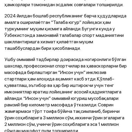
ҳамкорлари томонидан эсдалик совғалари топширилди.
2024 йилдан бошлаб республиканинг барча ҳудудларида
амалга оширилаётган “Талаба югур” лойиҳаси ҳам
туркумнинг муҳим қисмига айланди. Бугунги кунда у
Ўзбекистонда замонавий талабалар спорт маданиятини
шакллантиришга хизмат қилаётган муҳим
ташаббуслардан бири ҳисобланади.
Ушбу оммавий тадбирлар доирасида ногиронлиги бўлган
шахслар, профессионал спортчилар ва ҳаваскорларни бир
масофада бирлаштирган “Инсон учун” инклюзив
стартлари ҳам алоҳида аҳамият касб этди. Қўллаб-
қувватлаш, эътибор ва ҳар бир иштирокчи учун тенг
имкониятлар яратиш лойиҳанинг асосий қадриятларига
айланди. “Инсон учун” оммавий югуриш мусобақалари
рамзий бир километр масофада ўтказилди. Соврин
жамғармаси тўрт тоифа бўйича тақсимланиб, биринчи
ўрин соҳибларига 3 миллион сўм, иккинчи ўрин эгаларига
2 миллион сўм, учинчи ўрин соҳибларига эса 1 миллион
сўмдан мукофот пули топширилди.