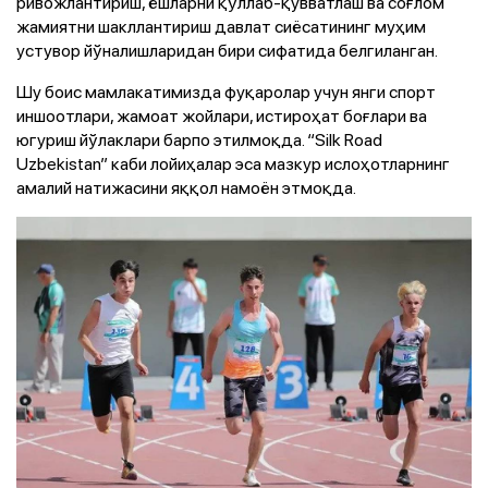
ривожлантириш, ёшларни қўллаб-қувватлаш ва соғлом
жамиятни шакллантириш давлат сиёсатининг муҳим
устувор йўналишларидан бири сифатида белгиланган.
Шу боис мамлакатимизда фуқаролар учун янги спорт
иншоотлари, жамоат жойлари, истироҳат боғлари ва
югуриш йўлаклари барпо этилмоқда. “Silk Road
Uzbekistan” каби лойиҳалар эса мазкур ислоҳотларнинг
амалий натижасини яққол намоён этмоқда.