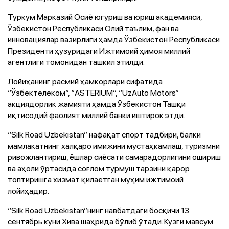
Туркум Марказий Осиё югуриш ва юриш академияси,
Ўзбекистон Республикаси Олий таълим, фан ва
инновациялар вазирлиги ҳамда Ўзбекистон Республикаси
Президенти ҳузуридаги Ижтимоий ҳимоя миллий
агентлиги томонидан ташкил этилди.
Лойиҳанинг расмий ҳамкорлари сифатида
“Ўзбектелеком”, “ASTERIUM”, “UzAuto Motors”
акциядорлик жамияти ҳамда Ўзбекистон Ташқи
иқтисодий фаолият миллий банки иштирок этди.
“Silk Road Uzbekistan” нафақат спорт тадбири, балки
мамлакатнинг халқаро имижини мустаҳкамлаш, туризмни
ривожлантириш, ёшлар сиёсати самарадорлигини ошириш
ва аҳоли ўртасида соғлом турмуш тарзини қарор
топтиришга хизмат қилаётган муҳим ижтимоий
лойиҳадир.
“Silk Road Uzbekistan”нинг навбатдаги босқичи 13
сентябрь куни Хива шаҳрида бўлиб ўтади. Кузги мавсум