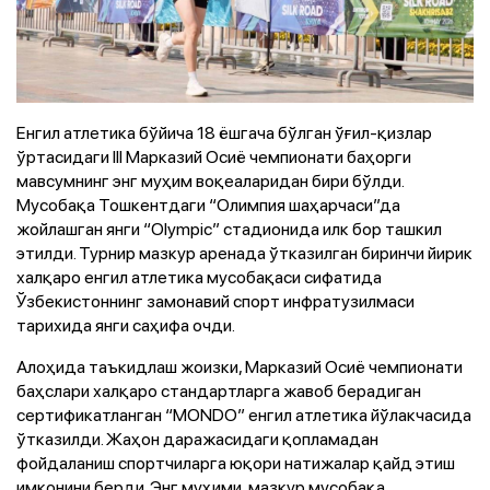
Енгил атлетика бўйича 18 ёшгача бўлган ўғил-қизлар
ўртасидаги III Марказий Осиё чемпионати баҳорги
мавсумнинг энг муҳим воқеаларидан бири бўлди.
Мусобақа Тошкентдаги “Олимпия шаҳарчаси”да
жойлашган янги “Olympic” стадионида илк бор ташкил
этилди. Турнир мазкур аренада ўтказилган биринчи йирик
халқаро енгил атлетика мусобақаси сифатида
Ўзбекистоннинг замонавий спорт инфратузилмаси
тарихида янги саҳифа очди.
Алоҳида таъкидлаш жоизки, Марказий Осиё чемпионати
баҳслари халқаро стандартларга жавоб берадиган
сертификатланган “MONDO” енгил атлетика йўлакчасида
ўтказилди. Жаҳон даражасидаги қопламадан
фойдаланиш спортчиларга юқори натижалар қайд этиш
имконини берди. Энг муҳими, мазкур мусобақа