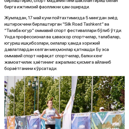
бирлаштириб, спорт маданиятини шакллантириш билан
бирга ижтимоий фаолликни ҳам оширади.
Жумладан, 17 май куни пойтахтимизда 5 мингдан зиёд
иштирокчини бирлаштирган “Silk Road Tashkent” ва
“Талаба югур” оммавий спорт фестиваллари бўлиб ўтди.
Унда профессионал ва ҳаваскор спортчилар, талабалар,
югуриш ишқибозлари, оилалар ҳамда хорижий
давлатлардан келган меҳмонлар қатнашди. Бу эса
оммавий спорт нафақат спортчилар, балки кенг
жамоатчилик ҳаётининг ажралмас қисмига айланиб
бораётганини кўрсатади.