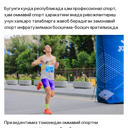
Бугунги кунда республикада ҳам профессионал спорт,
ҳам оммавий спорт ҳаракатини янада ривожлантириш
учун халқаро талабларга жавоб берадиган замонавий
спорт инфратузилмаси босқичма-босқич яратилмоқда.
Президентимиз томонидан оммавий спортни