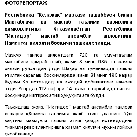
ФОТОРЕПОРТАЖ
Республика “Келажак” маркази ташаббуси билан
Мактабгача ва мактаб таълими вазирлиги
ҳамкорлигида ўтказилаётган Республика
“Иқтидор” мактаб ансамбли танловининг
Наманган вилояти босқичи ташкил этилди.
Мазкур танлов вилоятдаги 720 та умумтаълим
мактабини қамраб олиб, жами 3 минг 935 та жамоа
онлайн рўйхатдан ўтди. Шаҳар ва туманларда ташкил
этилган саралаш босқичларида жами 31 минг 480 нафар
ўқувчи ўз истеъдод ва ижодий қобилиятини намоён
этди. Улардан 112 нафари 14 жамоа таркибида вилоят
босқичида иштирок этиш ҳуқуқига эга бўлди.
Таъкидлаш жоиз, “Иқтидор” мактаб ансамбли танлови
ёшларни қўшимча таълимга жалб этиш, уларнинг бўш
вақтини мазмунли ташкил этиш ҳамда истеъдодини
тизимли ривожлантиришга хизмат қилувчи муҳим лойиҳа
ҳисобланади.