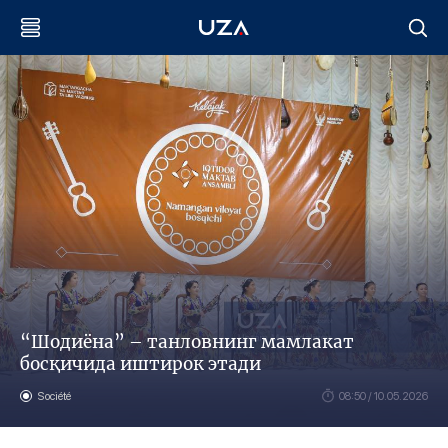
“Шодиёна” – танловнинг мамлакат
босқичида иштирок этади
Société
08:50 / 10.05.2026