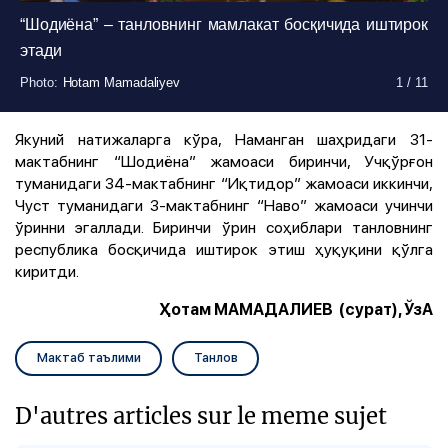
“Шодиёна” – танловнинг мамлакат босқичида иштирок
этади
Photo
Photo
Photo
Photo
Photo
Photo
Photo
Photo
Photo
Photo
Photo
:
:
:
:
:
:
:
:
:
:
:
Hotam Mamadaliyev
Hotam Mamadaliyev
Hotam Mamadaliyev
Hotam Mamadaliyev
Hotam Mamadaliyev
Hotam Mamadaliyev
Hotam Mamadaliyev
Hotam Mamadaliyev
Hotam Mamadaliyev
Hotam Mamadaliyev
Hotam Mamadaliyev
1
1
1
1
1
1
1
1
1
1
1
/
/
/
/
/
/
/
/
/
/
/
11
11
11
11
11
11
11
11
11
11
11
Якуний натижаларга кўра, Наманган шаҳридаги 31-
мактабнинг “Шодиёна” жамоаси биринчи, Учқўрғон
туманидаги 34-мактабнинг “Иқтидор” жамоаси иккинчи,
Чуст туманидаги 3-мактабнинг “Наво” жамоаси учинчи
ўринни эгаллади. Биринчи ўрин соҳиблари танловнинг
республика босқичида иштирок этиш ҳуқуқини қўлга
киритди.
Ҳотам МАМАДАЛИЕВ (сурат), ЎзА
Мактаб таълими
Танлов
D'autres articles sur le meme sujet