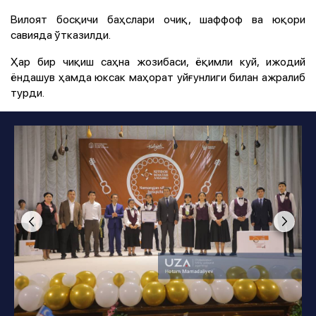
Вилоят босқичи баҳслари очиқ, шаффоф ва юқори
савияда ўтказилди.
Ҳар бир чиқиш саҳна жозибаси, ёқимли куй, ижодий
ёндашув ҳамда юксак маҳорат уйғунлиги билан ажралиб
турди.