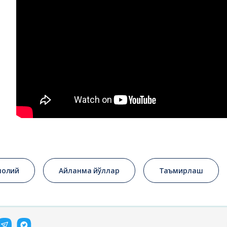
олий
Айланма йўллар
Таъмирлаш