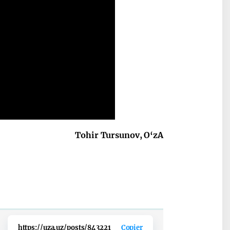
Tohir Tursunov, O‘zA
https://uza.uz/posts/843221
Copier