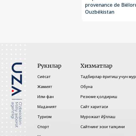
provenance de Biéloru
Ouzbékistan
Рукнлар
Хизматлар
Сиёсат
Тадбирлар ёритиш учун му
Жамият
Обуна
Илм-фан
Резюме қолдириш
Маданият
Сайт харитаси
Туризм
Мурожаат йўллаш
Спорт
Сайтнинг эски талқини