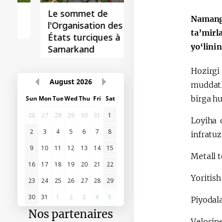
Le sommet de
Namanga
l'Organisation des
ta’mirl
États turciques à
yo‘lini
Samarkand
Hozirgi
muddatli
August
2026
birga hu
Sun
Mon
Tue
Wed
Thu
Fri
Sat
26
27
28
29
30
31
1
Loyiha 
infratuz
2
3
4
5
6
7
8
9
10
11
12
13
14
15
Metall t
16
17
18
19
20
21
22
Yoritish
23
24
25
26
27
28
29
Piyodala
30
31
1
2
3
4
5
Nos partenaires
Velosip