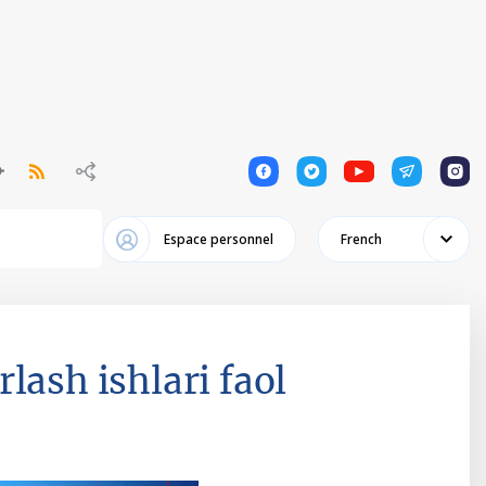
1
1
1
1
1
Espace personnel
French
lash ishlari faol