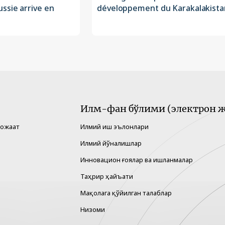
ssie arrive en
développement du Karakalakista
Илм-фан бўлими (электрон ж
рожаат
Илмий иш эълонлари
Илмий йўналишлар
Инновацион ғоялар ва ишланмалар
Таҳрир ҳайъати
Мақолага қўйилган талаблар
Низоми