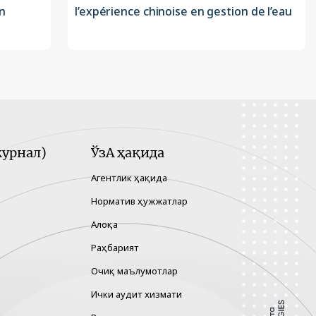
n
l’expérience chinoise en gestion de l’eau
урнал)
ЎзА ҳақида
Агентлик ҳақида
Норматив ҳужжатлар
Алоқа
Раҳбарият
Очиқ маълумотлар
Ички аудит хизмати