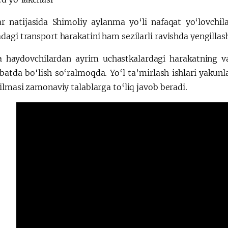
ar natijasida Shimoliy aylanma yo‘li nafaqat yo‘lovchil
agi transport harakatini ham sezilarli ravishda yengillash
a haydovchilardan ayrim uchastkalardagi harakatning va
atda bo‘lish so‘ralmoqda. Yo‘l ta’mirlash ishlari yakun
ilmasi zamonaviy talablarga to‘liq javob beradi.