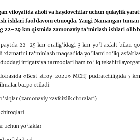
n viloyatida aholi va haydovchilar uchun qulaylik yara
ash ishlari faol davom etmoqda. Yangi Namangan tuman
ng 22–29 km qismida zamonaviy ta’mirlash ishlari olib 
 paytda 22–25 km oralig‘idagi 3 km yo‘l asfalt bilan qo
 xizmatini ta’minlash maqsadida yo‘llarni to‘liq asfaltla
duddagi irrigatsiya tarmoqlari ham to‘liq tekshirilayotgan
doirasida «Best stroy-2020» MCHJ pudratchiligida 7 km
ilmalar barpo etiladi:
o‘siqlar (zamonaviy xavfsizlik choralari)
 chiroqlari
r uchun yo‘laklar
ed yo‘lakchasi