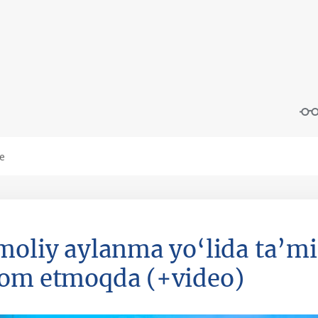
moliy aylanma yo‘lida ta’mir
om etmoqda (+video)