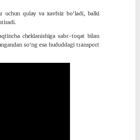
ar uchun qulay va xavfsiz bo‘ladi, balki
tiradi.
qtincha cheklanishiga sabr-toqat bilan
langandan so‘ng esa hududdagi transport