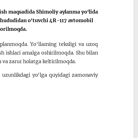
tish maqsadida Shimoliy aylanma yo‘lida
 hududidan o‘tuvchi 4R-117 avtomobil
borilmoqda.
planmoqda. Yo‘llarning teksligi va uzoq
sh ishlari amalga oshirilmoqda. Shu bilan
 va zarur holatga keltirilmoqda.
 uzunlikdagi yo‘lga quyidagi zamonaviy