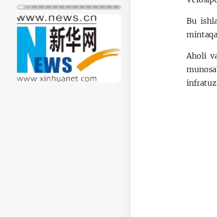
Bu ishl
mintaqad
Aholi v
munosab
infratuz