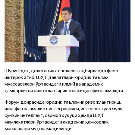
Шунингдек, делегация аъзолари тадбирларда фаол
иштирок этиб, ШҲТ давлатлари юридик таълим
муассасалари ўртасидаги илмий ва академик
ҳамкорликни ривожлантириш юзасидан фикр алмашди.
Форум доирасида юридик таълимни ривожлантириш,
илм-фан ва амалиёт интеграцияси, интеллектуал мулк,
сунъий интеллект, сармоя ҳуқуқи ҳамда ШҲТ
мамлакатлари ўртасидаги академик ҳамкорлик
масалалари муҳокама қилинди.