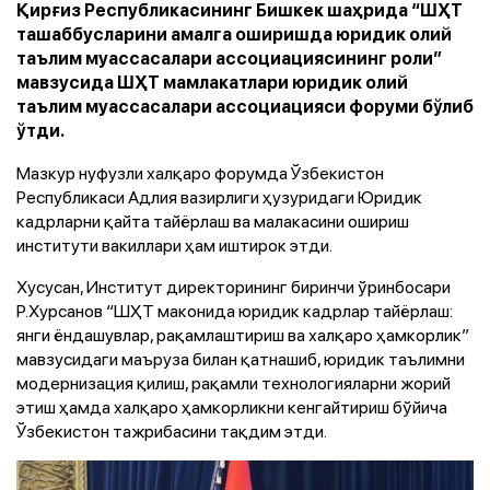
Қирғиз Республикасининг Бишкек шаҳрида “ШҲТ
ташаббусларини амалга оширишда юридик олий
таълим муассасалари ассоциациясининг роли”
мавзусида ШҲТ мамлакатлари юридик олий
таълим муассасалари ассоциацияси форуми бўлиб
ўтди.
Мазкур нуфузли халқаро форумда Ўзбекистон
Республикаси Адлия вазирлиги ҳузуридаги Юридик
кадрларни қайта тайёрлаш ва малакасини ошириш
институти вакиллари ҳам иштирок этди.
Хусусан, Институт директорининг биринчи ўринбосари
Р.Хурсанов “ШҲТ маконида юридик кадрлар тайёрлаш:
янги ёндашувлар, рақамлаштириш ва халқаро ҳамкорлик”
мавзусидаги маъруза билан қатнашиб, юридик таълимни
модернизация қилиш, рақамли технологияларни жорий
этиш ҳамда халқаро ҳамкорликни кенгайтириш бўйича
Ўзбекистон тажрибасини тақдим этди.