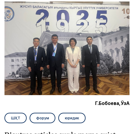
Г.Бобоева, ЎзА
ШҲТ
форум
юридик