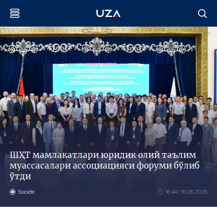
ШҲТ мамлакатлари юридик олий таълим
муассасалари ассоциацияси форуми бўлиб
ўтди
Société
16:44 / 16.06.2026