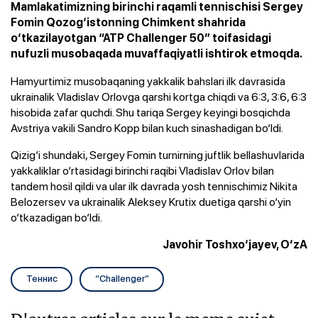
Mamlakatimizning birinchi raqamli tennischisi Sergey
Fomin Qozog‘istonning Chimkent shahrida
o‘tkazilayotgan “ATP Challenger 50” toifasidagi
nufuzli musobaqada muvaffaqiyatli ishtirok etmoqda.
Hamyurtimiz musobaqaning yakkalik bahslari ilk davrasida
ukrainalik Vladislav Orlovga qarshi kortga chiqdi va 6:3, 3:6, 6:3
hisobida zafar quchdi. Shu tariqa Sergey keyingi bosqichda
Avstriya vakili Sandro Kopp bilan kuch sinashadigan bo‘ldi.
Qizig‘i shundaki, Sergey Fomin turnirning juftlik bellashuvlarida
yakkaliklar o‘rtasidagi birinchi raqibi Vladislav Orlov bilan
tandem hosil qildi va ular ilk davrada yosh tennischimiz Nikita
Belozersev va ukrainalik Aleksey Krutix duetiga qarshi o‘yin
o‘tkazadigan bo‘ldi.
Javohir Toshxo‘jayev, O‘zA
Теннис
“Challenger”