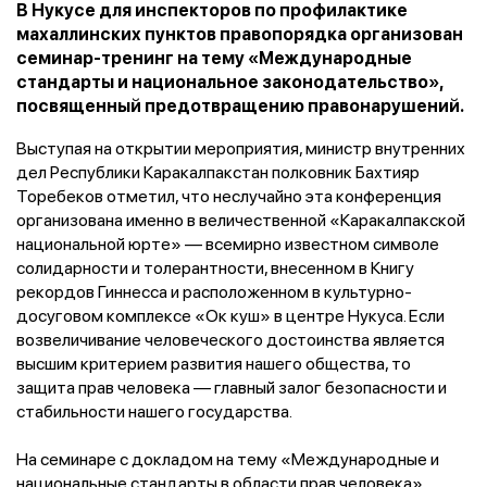
В Нукусе для инспекторов по профилактике
махаллинских пунктов правопорядка организован
семинар-тренинг на тему «Международные
стандарты и национальное законодательство»,
посвященный предотвращению правонарушений.
Выступая на открытии мероприятия, министр внутренних
дел Республики Каракалпакстан полковник Бахтияр
Торебеков отметил, что неслучайно эта конференция
организована именно в величественной «Каракалпакской
национальной юрте» — всемирно известном символе
солидарности и толерантности, внесенном в Книгу
рекордов Гиннесса и расположенном в культурно-
досуговом комплексе «Ок куш» в центре Нукуса. Если
возвеличивание человеческого достоинства является
высшим критерием развития нашего общества, то
защита прав человека — главный залог безопасности и
стабильности нашего государства.
На семинаре с докладом на тему «Международные и
национальные стандарты в области прав человека»