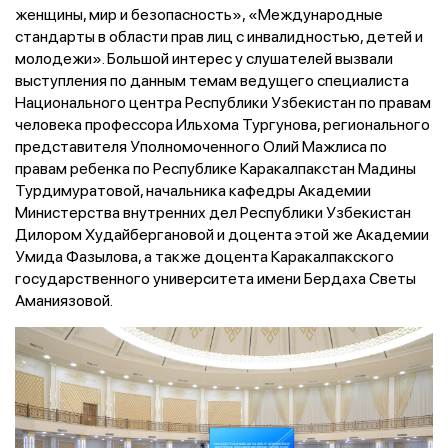
женщины, мир и безопасность», «Международные
стандарты в области прав лиц с инвалидностью, детей и
молодежи». Большой интерес у слушателей вызвали
выступления по данным темам ведущего специалиста
Национального центра Республики Узбекистан по правам
человека профессора Ильхома Тургунова, регионального
представителя Уполномоченного Олий Мажлиса по
правам ребенка по Республике Каракалпакстан Мадины
Турдимуратовой, начальника кафедры Академии
Министерства внутренних дел Республики Узбекистан
Дилором Худайбергановой и доцента этой же Академии
Умида Фазылова, а также доцента Каракалпакского
государственного университета имени Бердаха Светы
Аманиязовой.