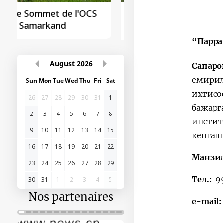
Le sommet de
l'Organisation des
États turciques à
“Парра
Samarkand
Сапар
емири
August
2026
ихтисо
Sun
Mon
Tue
Wed
Thu
Fri
Sat
бажарг
26
27
28
29
30
31
1
инстит
кенгаш
2
3
4
5
6
7
8
9
10
11
12
13
14
15
Манзи
16
17
18
19
20
21
22
Тел.:
9
23
24
25
26
27
28
29
e-mail:
30
31
1
2
3
4
5
Nos partenaires