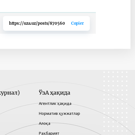
https://uza.uz/posts/870560
Copier
урнал)
ЎзА ҳақида
Агентлик ҳақида
Норматив ҳужжатлар
Алоқа
Раҳбарият