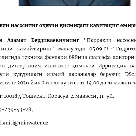
кли насоснинг оқувчи қисмидаги кавитация еми
ов Aзамат Бердиваевичнинг
“Парракли насосн
лиши камайтириш” мавзусида 05.09.06-“Гидрот
слигида техника фанлари бўйича фалсафа доктори
ан диссертация ишининг ҳимояси Ирригация в
ути ҳузуридаги илмий даражалар берувчи DSc.17
ининг 2026 йил 3 июль куни соат 14:00 даги мажлиси
л:
100187, Тошкент, Қорасув-4 мавзеси, 11-уй.
9-434-43-28,
ismiti@minwater.uz