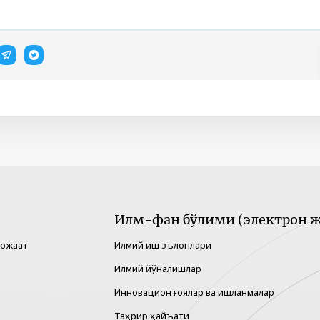
Илм-фан бўлими (электрон ж
рожаат
Илмий иш эълонлари
Илмий йўналишлар
Инновацион ғоялар ва ишланмалар
Таҳрир ҳайъати