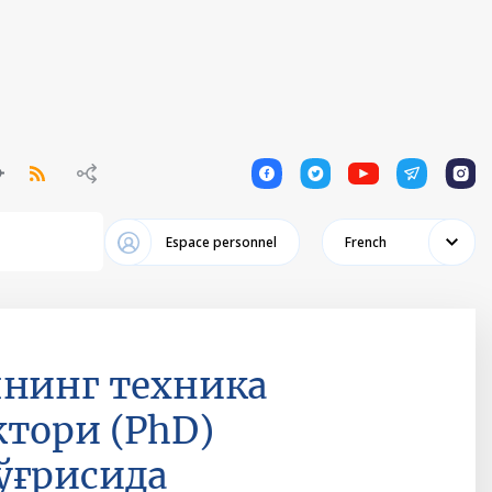
1
1
1
1
1
Espace personnel
French
чнинг техника
тори (PhD)
ўғрисида