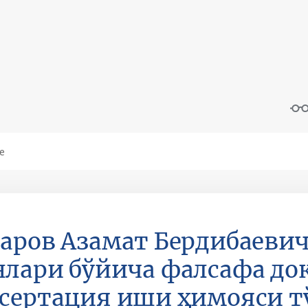
аров Aзамат Бердибаеви
лари бўйича фалсафа док
сертация иши ҳимояси т