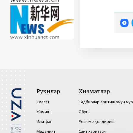
Рукнлар
Хизматлар
Сиёсат
Тадбирлар ёритиш учун му
Жамият
Обуна
Илм-фан
Резюме қолдириш
Маданият
Сайт харитаси