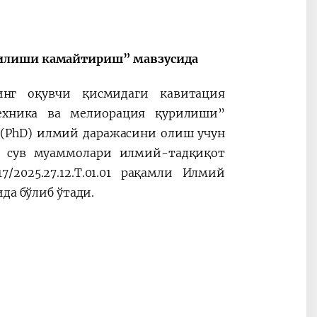
рилиши камайтириш” мавзусида
инг оқувчи қисмидаги кавитация
ехника ва мелиорация қурилиши”
 (PhD) илмий даражасини олиш учун
а сув муаммолари илмий-тадқиқот
/2025.27.12.Т.01.01 рақамли Илмий
да бўлиб ўтади.