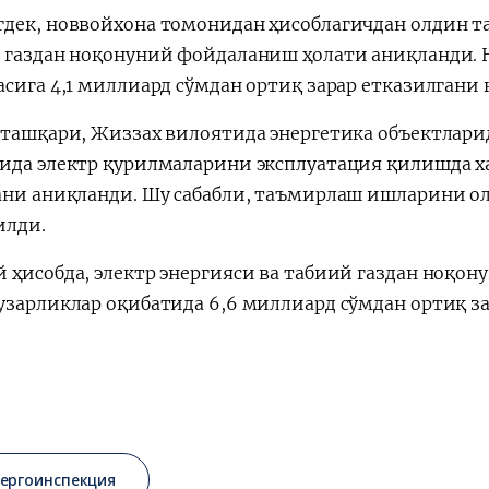
дек, новвойхона томонидан ҳисоблагичдан олдин т
 газдан ноқонуний фойдаланиш ҳолати аниқланди. 
асига 4,1 миллиард сўмдан ортиқ зарар етказилгани 
 ташқари, Жиззах вилоятида энергетика объектлари
ида электр қурилмаларини эксплуатация қилишда х
ани аниқланди. Шу сабабли, таъмирлаш ишларини о
илди.
 ҳисобда, электр энергияси ва табиий газдан ноқо
узарликлар оқибатида 6,6 миллиард сўмдан ортиқ з
нергоинспекция