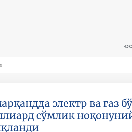
арқандда электр ва газ б
лиард сўмлик ноқонуний
иқланди