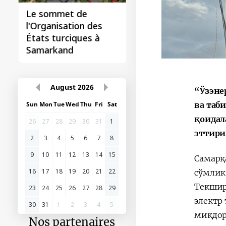
Le sommet de
l'Organisation des
États turciques à
Samarkand
August
2026
“Ўзэне
ва таб
Sun
Mon
Tue
Wed
Thu
Fri
Sat
қоидал
26
27
28
29
30
31
1
эттири
2
3
4
5
6
7
8
9
10
11
12
13
14
15
Самарқ
сўмлик
16
17
18
19
20
21
22
Текшир
23
24
25
26
27
28
29
электр
30
31
1
2
3
4
5
миқдор
Nos partenaires