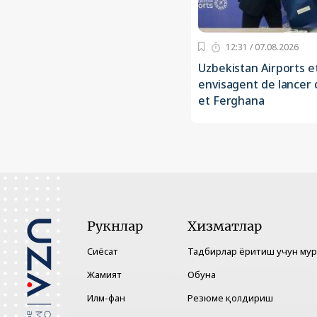
12:31 / 07.08.2026
Uzbekistan Airports e
envisagent de lancer d
et Ferghana
Рукнлар
Хизматлар
Сиёсат
Тадбирлар ёритиш учун му
Жамият
Обуна
Илм-фан
Резюме қолдириш