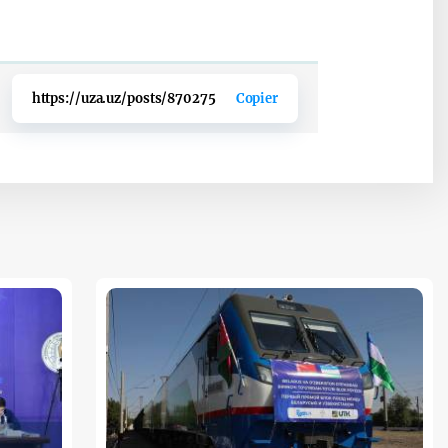
https://uza.uz/posts/870275
Copier