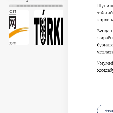
Шунинг
табиий
корхон
Бундан
жараён
бузилг
четлат
Умумий
қоидаб
Ўзэ