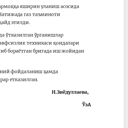
армоққа яширин уланиш асосида
Натижада газ таъминоти
қайд этилди.
да ўтказилган ўрганишлар
авфсизлик техникаси қоидалари
либ бораётган бригада иш жойидан
нуний фойдаланиш ҳамда
арар етказилган.
Н.Зиёдуллаева,
ЎзА