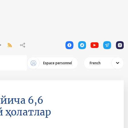
1
1
1
1
1
Espace personnel
French
ўйича 6,6
 ҳолатлар