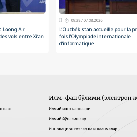
09:38 / 07.08.2026
t Loong Air
L’Ouzbékistan accueille pour la 
es vols entre Xi’an
fois l’Olympiade internationale
d’informatique
Илм-фан бўлими (электрон ж
рожаат
Илмий иш эълонлари
Илмий йўналишлар
Инновацион ғоялар ва ишланмалар