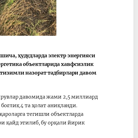
ича, ҳудудларда электр энергияси
ергетика объектларида хавфсизлик
 тизимли назорат тадбирлари давом
ирувлар давомида жами 2,5 миллиард
боғлиқ 4 та ҳолат аниқланди.
қароларга тегишли объектларда
и қайд этилиб, бу орқали йирик