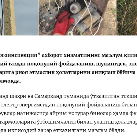
ргоинспекция” ахборот хизматининг маълум қилиш
иий газдан ноқонуний фойдаланиш, шунингдек, эн
арига риоя этмаслик ҳолатларини аниқлаш бўйича
лмоқда.
анд шаҳри ва Самарқанд туманида ўтказилган текш
 электр энергиясидан ноқонуний фойдаланиш билан 
увлар натижасида айрим нотурар бинолар ҳамда фу
 тармоқларига ўзбошимчалик билан уланиш ҳолатлар
да иқтисодий зарар етказилгани маълум бўлди.