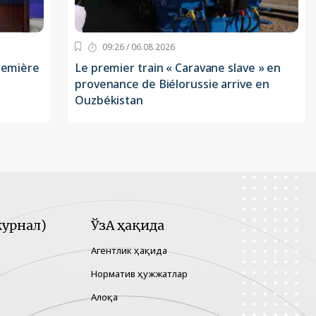
09:26 / 06.08.2026
première
Le premier train « Caravane slave » en
provenance de Biélorussie arrive en
Ouzbékistan
урнал)
ЎзА ҳақида
Агентлик ҳақида
Норматив ҳужжатлар
Алоқа