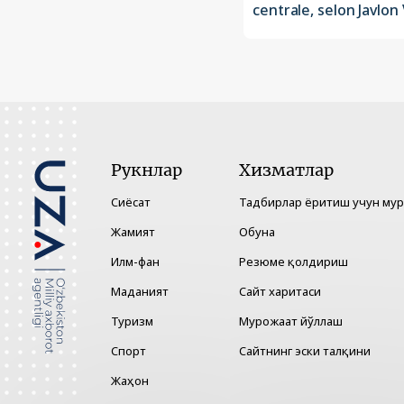
centrale, selon Javlo
Рукнлар
Хизматлар
Сиёсат
Тадбирлар ёритиш учун му
Жамият
Обуна
Илм-фан
Резюме қолдириш
Маданият
Сайт харитаси
Туризм
Мурожаат йўллаш
Спорт
Сайтнинг эски талқини
Жаҳон