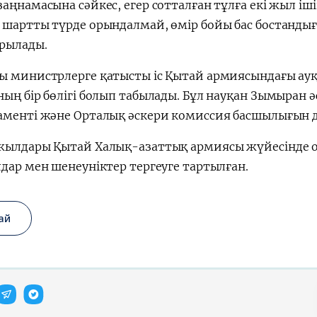
аңнамасына сәйкес, егер сотталған тұлға екі жыл і
 шартты түрде орындалмай, өмір бойы бас бостанды
рылады.
ы министрлерге қатысты іс Қытай армиясындағы ау
ың бір бөлігі болып табылады. Бұл науқан Зымыран 
аменті және Орталық әскери комиссия басшылығын 
жылдары Қытай Халық-азаттық армиясы жүйесінде 
дар мен шенеуніктер тергеуге тартылған.
ай