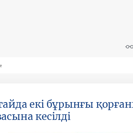
айда екі бұрынғы қорған
асына кесілді