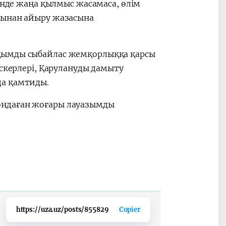
шінде жаңа қылмыс жасамаса, өлім
ғынан айыру жазасына
қымды сыбайлас жемқорлыққа қарсы
әскерлері, Қарулануды дамыту
да қамтиды.
ондаған жоғары лауазымды
https://uza.uz/posts/855829
Copier