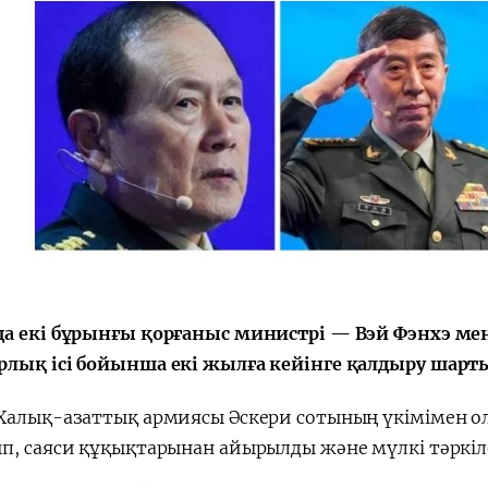
а екі бұрынғы қорғаныс министрі — Вэй Фэнхэ ме
лық ісі бойынша екі жылға кейінге қалдыру шарты
Халық-азаттық армиясы Әскери сотының үкімімен ол
п, саяси құқықтарынан айырылды және мүлкі тәркіл