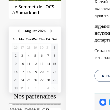
Қытай з
Le sommet de
жазасы
l'Organisation des
ауысты
États turciques à
Samarkand
Бұрынғ
науқанн
департ
August
2026
Соңғы 
Sun
Mon
Tue
Wed
Thu
Fri
Sat
генерал
26
27
28
29
30
31
1
2
3
4
5
6
7
8
9
10
11
12
13
14
15
Қыт
16
17
18
19
20
21
22
23
24
25
26
27
28
29
30
31
1
2
3
4
5
Nos partenaires