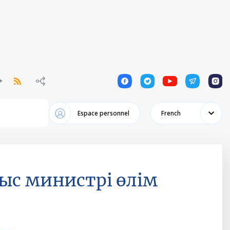
1
1
1
1
1
Espace personnel
French
ыс министрі өлім