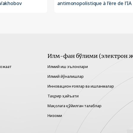
n Vakhobov
antimonopolistique à l’ère de l’IA
Илм-фан бўлими (электрон ж
рожаат
Илмий иш эълонлари
Илмий йўналишлар
Инновацион ғоялар ва ишланмалар
Таҳрир ҳайъати
Мақолага қўйилган талаблар
Низоми