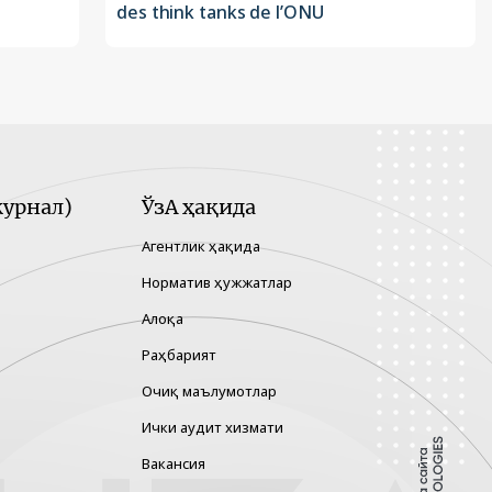
des think tanks de l’ONU
урнал)
ЎзА ҳақида
Агентлик ҳақида
Норматив ҳужжатлар
Алоқа
Раҳбарият
Очиқ маълумотлар
Ички аудит хизмати
Вакансия