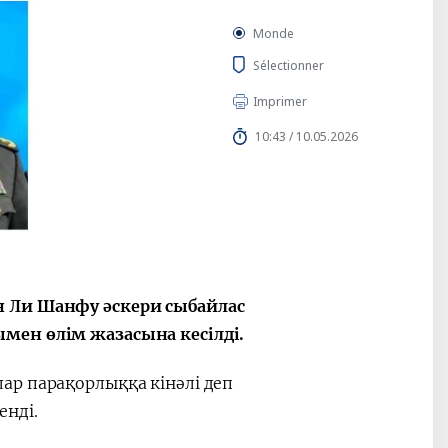
Monde
Sélectionner
Imprimer
10:43 / 10.05.2026
н Ли Шанфу әскери сыбайлас
мен өлім жазасына кесілді.
ар парақорлыққа кінәлі деп
енді.