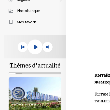
Photobanque
Mes favoris
Thèmes d'actualité
Қытайд
жемқор
Қытай 
танылы