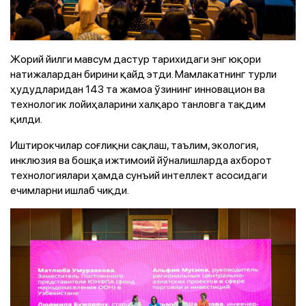
Жорий йилги мавсум дастур тарихидаги энг юқори
натижалардан бирини қайд этди. Мамлакатнинг турли
ҳудудларидан 143 та жамоа ўзининг инновацион ва
технологик лойиҳаларини халқаро танловга тақдим
қилди.
Иштирокчилар соғлиқни сақлаш, таълим, экология,
инклюзия ва бошқа ижтимоий йўналишларда ахборот
технологиялари ҳамда сунъий интеллект асосидаги
ечимларни ишлаб чиқди.