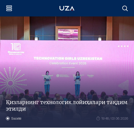
Қизларнинг технологик лойиҳалари тақдим
этилди
Société
19:48 / 03.06.2026