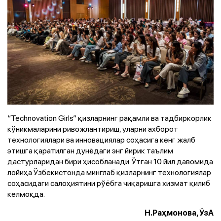
“Technovation Girls” қизларнинг рақамли ва тадбиркорлик
кўникмаларини ривожлантириш, уларни ахборот
технологиялари ва инновациялар соҳасига кенг жалб
этишга қаратилган дунёдаги энг йирик таълим
дастурларидан бири ҳисобланади. Ўтган 10 йил давомида
лойиҳа Ўзбекистонда минглаб қизларнинг технологиялар
соҳасидаги салоҳиятини рўёбга чиқаришга хизмат қилиб
келмоқда.
Н.Раҳмонова, ЎзА