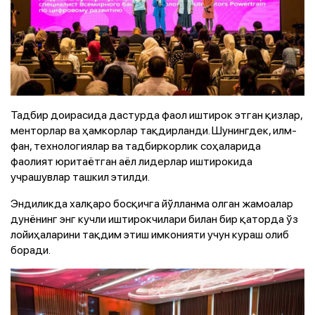
Тадбир доирасида дастурда фаол иштирок этган қизлар,
менторлар ва ҳамкорлар тақдирланди. Шунингдек, илм-
фан, технологиялар ва тадбиркорлик соҳаларида
фаолият юритаётган аёл лидерлар иштирокида
учрашувлар ташкил этилди.
Эндиликда халқаро босқичга йўлланма олган жамоалар
дунёнинг энг кучли иштирокчилари билан бир қаторда ўз
лойиҳаларини тақдим этиш имконияти учун кураш олиб
боради.