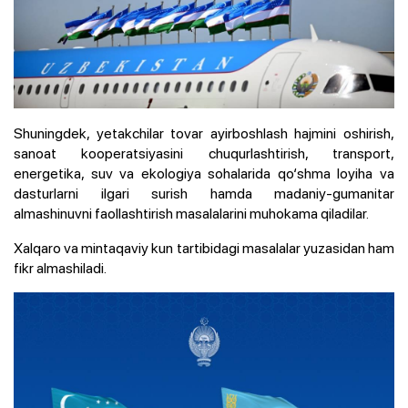
Shuningdek, yetakchilar tovar ayirboshlash hajmini oshirish,
sanoat kooperatsiyasini chuqurlashtirish, transport,
energetika, suv va ekologiya sohalarida qo‘shma loyiha va
dasturlarni ilgari surish hamda madaniy-gumanitar
almashinuvni faollashtirish masalalarini muhokama qiladilar.
Xalqaro va mintaqaviy kun tartibidagi masalalar yuzasidan ham
fikr almashiladi.