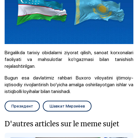
Birgalikda tarixiy obidalarni ziyorat qilish, sanoat korxonalari
faoliyati va mahsulotlar ko‘rgazmasi bilan tanishish
rejalashtirilgan.
Bugun esa davlatimiz rahbari Buxoro viloyatini ijtimoiy-
iqtisodiy rivojlantirish bo‘yicha amalga oshirilayotgan ishlar va
istiqbolli loyihalar bilan tanishadi.
Президент
Шавкат Мирзиёев
D'autres articles sur le meme sujet