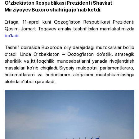
O‘zbekiston Respublikasi Prezidenti Shavkat
Mirziyoyev Buxoro shahriga jo‘nab ketdi.
Ertaga, 11-aprel kuni Qozog‘iston Respublikasi Prezidenti
Qosim-Jomart Toqayev amaliy tashrif bilan mamlakatimizda
bo‘ladi
.
Tashrif doirasida Buxoroda oliy darajadagi muzokaralar bo‘lib
o‘tadi. Unda O‘zbekiston – Qozog‘iston do‘stlik, strategik
sheriklik va ittifoqchilik munosabatlarini yanada rivojlantirish
masalalari ko‘rib chiqiladi. Siyosiy muloqotni, parlamentlararo,
hukumatlararo va hududlararo aloqalarni mustahkamlashga
alohida e’tibor qaratiladi.