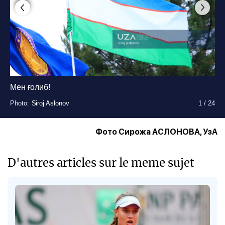
Photo
:
Siroj Aslonov
1
/
24
Мен ғолиб!
Photo
Photo
Photo
Photo
Photo
Photo
Photo
Photo
Photo
Photo
Photo
Photo
Photo
Photo
Photo
Photo
Photo
Photo
Photo
Photo
Photo
Photo
Photo
:
:
:
:
:
:
:
:
:
:
:
:
:
:
:
:
:
:
:
:
:
:
:
Siroj Aslonov
Siroj Aslonov
Siroj Aslonov
Siroj Aslonov
Siroj Aslonov
Siroj Aslonov
Siroj Aslonov
Siroj Aslonov
Siroj Aslonov
Siroj Aslonov
Siroj Aslonov
Siroj Aslonov
Siroj Aslonov
Siroj Aslonov
Siroj Aslonov
Siroj Aslonov
Siroj Aslonov
Siroj Aslonov
Siroj Aslonov
Siroj Aslonov
Siroj Aslonov
Siroj Aslonov
Siroj Aslonov
1
1
1
1
1
1
1
1
1
1
1
1
1
1
1
1
1
1
1
1
1
1
1
/
/
/
/
/
/
/
/
/
/
/
/
/
/
/
/
/
/
/
/
/
/
/
24
24
24
24
24
24
24
24
24
24
24
24
24
24
24
24
24
24
24
24
24
24
24
Фото Сирожа АСЛОНОВА, УзА
D'autres articles sur le meme sujet