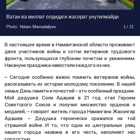
Ватан ва миллат олдидаги жасорат унутилмайди
Photo
Photo
Photo
Photo
Photo
Photo
Photo
Photo
Photo
Photo
Photo
Photo
Photo
Photo
Photo
Photo
Photo
Photo
Photo
Photo
:
:
:
:
:
:
:
:
:
:
:
:
:
:
:
:
:
:
:
:
Hotam Mamadaliyev
Hotam Mamadaliyev
Hotam Mamadaliyev
Hotam Mamadaliyev
Hotam Mamadaliyev
Hotam Mamadaliyev
Hotam Mamadaliyev
Hotam Mamadaliyev
Hotam Mamadaliyev
Hotam Mamadaliyev
Hotam Mamadaliyev
Hotam Mamadaliyev
Hotam Mamadaliyev
Hotam Mamadaliyev
Hotam Mamadaliyev
Hotam Mamadaliyev
Hotam Mamadaliyev
Hotam Mamadaliyev
Hotam Mamadaliyev
Hotam Mamadaliyev
1
1
1
1
1
1
1
1
1
1
1
1
1
1
1
1
1
1
1
1
/
/
/
/
/
/
/
/
/
/
/
/
/
/
/
/
/
/
/
/
21
21
21
21
21
21
21
21
21
21
21
21
21
21
21
21
21
21
21
21
В настоящее время в Наманганской области проживают
двое участников войны и сотни ветеранов трудового
фронта, пользующихся глубоким почетом и уважением.
Накануне праздника навестили каждого из них.
– Сегодня особенно важно помнить ветеранов войны,
рассказывать их истории молодому поколению. В нашей
семье День памяти и почестей – это особенный праздник.
Мой дедушка Соли Адашев в 21 год стал Героем
Советского Союза и получил множество орденов и
медалей, – говорит житель города Намангана Жахонгир
Адашев. – Дедушка героически сражался на той
страшной войне. И то, что одна из центральных улиц
нашего города названа в его честь, наполняет нас
гордостью.