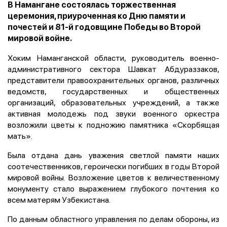
В Намангане состоялась торжественная
церемония, приуроченная ко Дню памяти и
почестей и 81-й годовщине Победы во Второй
мировой войне.
Хоким Наманганской области, руководитель военно-
административного сектора Шавкат Абдураззаков,
представители правоохранительных органов, различных
ведомств, государственных и общественных
организаций, образовательных учреждений, а также
активная молодежь под звуки военного оркестра
возложили цветы к подножию памятника «Скорбящая
мать».
Была отдана дань уважения светлой памяти наших
соотечественников, героически погибших в годы Второй
мировой войны. Возложение цветов к величественному
монументу стало выражением глубокого почтения ко
всем матерям Узбекистана.
По данным областного управления по делам обороны, из