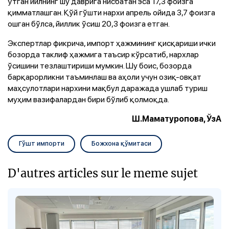
ўтган йилнинг шу даврига нисбатан эса 17,3 фоизга
қимматлашган. Қўй гўшти нархи апрель ойида 3,7 фоизга
ошган бўлса, йиллик ўсиш 20,3 фоизга етган.
Экспертлар фикрича, импорт ҳажмининг қисқариши ички
бозорда таклиф ҳажмига таъсир кўрсатиб, нархлар
ўсишини тезлаштириши мумкин. Шу боис, бозорда
барқарорликни таъминлаш ва аҳоли учун озиқ-овқат
маҳсулотлари нархини мақбул даражада ушлаб туриш
муҳим вазифалардан бири бўлиб қолмоқда.
Ш.Маматуропова, ЎзА
Гўшт импорти
Божхона қўмитаси
D'autres articles sur le meme sujet