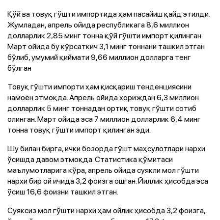
Қўй ва товуқ гўшти импортида ҳам пасайиш қайд этилди.
Жумладан, апрель ойида республикага 8,6 миллион
долларлик 2,85 минг тонна қўй гўшти импорт қилинган.
Март ойида бу кўрсаткич 3,1 минг тоннани ташкил этган
бўлиб, умумий қиймати 9,66 миллион долларга тенг
бўлган
Товуқ гўшти импорти ҳам қисқариш тенденциясини
намоён этмоқда. Апрель ойида хориждан 6,3 миллион
долларлик 5 минг тоннадан ортиқ товуқ гўшти сотиб
олинган. Март ойида эса 7 миллион долларлик 6,4 минг
тонна товуқ гўшти импорт қилинган эди.
Шу билан бирга, ички бозорда гўшт маҳсулотлари нархи
ўсишда давом этмоқда. Статистика қўмитаси
маълумотларига кўра, апрель ойида суякли мол гўшти
нархи бир ой ичида 3,2 фоизга ошган. Йиллик ҳисобда эса
ўсиш 16,6 фоизни ташкил этган.
Суяксиз мол гўшти нархи ҳам ойлик ҳисобда 3,2 фоизга,