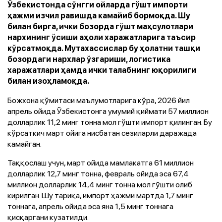
Ўзбекистонда сўнгги ойларда гўшт импорти
ҳажми изчил равишда камайиб бормоқда. Шу
билан бирга, ички бозорда гўшт маҳсулотлари
нархининг ўсиши аҳоли харажатларига таъсир
кўрсатмоқда. Мутахассислар бу ҳолатни ташқи
бозордаги нархлар ўзгариши, логистика
харажатлари ҳамда ички талабнинг юқорилиги
билан изоҳламоқда.
Божхона қўмитаси маълумотларига кўра, 2026 йил
апрель ойида Ўзбекистонга умумий қиймати 57 миллион
долларлик 11,2 минг тонна мол гўшти импорт қилинган. Бу
кўрсаткич март ойига нисбатан сезиларли даражада
камайган.
Таққослаш учун, март ойида мамлакатга 61 миллион
долларлик 12,7 минг тонна, февраль ойида эса 67,4
миллион долларлик 14,4 минг тонна мол гўшти олиб
кирилган. Шу тариқа, импорт ҳажми мартда 1,7 минг
тоннага, апрель ойида эса яна 1,5 минг тоннага
қисқаргани кузатилди.