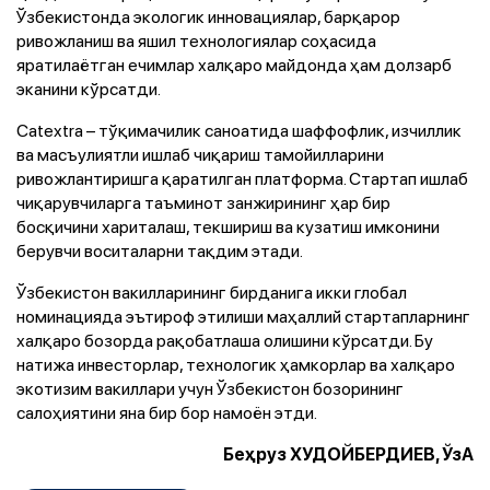
Ўзбекистонда экологик инновациялар, барқарор
ривожланиш ва яшил технологиялар соҳасида
яратилаётган ечимлар халқаро майдонда ҳам долзарб
эканини кўрсатди.
Catextra – тўқимачилик саноатида шаффофлик, изчиллик
ва масъулиятли ишлаб чиқариш тамойилларини
ривожлантиришга қаратилган платформа. Стартап ишлаб
чиқарувчиларга таъминот занжирининг ҳар бир
босқичини хариталаш, текшириш ва кузатиш имконини
берувчи воситаларни тақдим этади.
Ўзбекистон вакилларининг бирданига икки глобал
номинацияда эътироф этилиши маҳаллий стартапларнинг
халқаро бозорда рақобатлаша олишини кўрсатди. Бу
натижа инвесторлар, технологик ҳамкорлар ва халқаро
экотизим вакиллари учун Ўзбекистон бозорининг
салоҳиятини яна бир бор намоён этди.
Беҳруз ХУДОЙБЕРДИЕВ, ЎзА