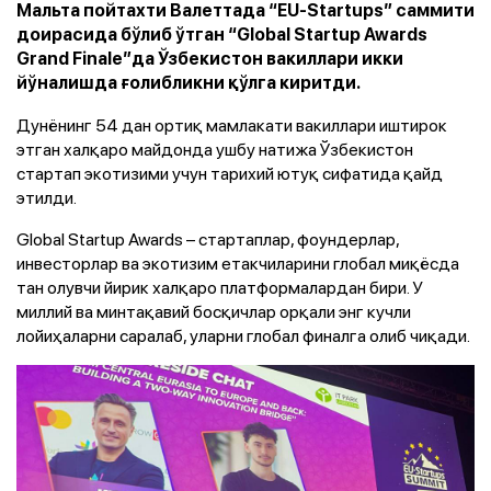
Мальта пойтахти Валеттада “EU-Startups” саммити
доирасида бўлиб ўтган “Global Startup Awards
Grand Finale”да Ўзбекистон вакиллари икки
йўналишда ғолибликни қўлга киритди.
Дунёнинг 54 дан ортиқ мамлакати вакиллари иштирок
этган халқаро майдонда ушбу натижа Ўзбекистон
стартап экотизими учун тарихий ютуқ сифатида қайд
этилди.
Global Startup Awards – стартаплар, фоундерлар,
инвесторлар ва экотизим етакчиларини глобал миқёсда
тан олувчи йирик халқаро платформалардан бири. У
миллий ва минтақавий босқичлар орқали энг кучли
лойиҳаларни саралаб, уларни глобал финалга олиб чиқади.