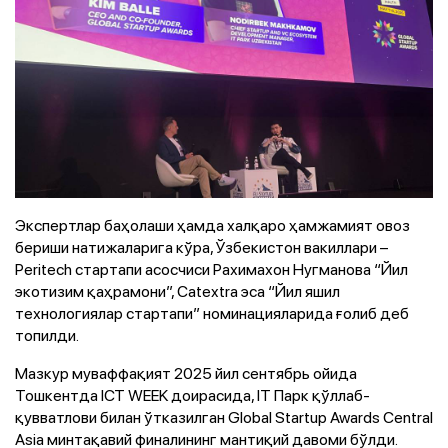
Экспертлар баҳолаши ҳамда халқаро ҳамжамият овоз
бериши натижаларига кўра, Ўзбекистон вакиллари –
Peritech стартапи асосчиси Рахимахон Нугманова “Йил
экотизим қаҳрамони”, Catextra эса “Йил яшил
технологиялар стартапи” номинацияларида ғолиб деб
топилди.
Мазкур муваффақият 2025 йил сентябрь ойида
Тошкентда ICT WEEK доирасида, IT Парк қўллаб-
қувватлови билан ўтказилган Global Startup Awards Central
Asia минтақавий финалининг мантиқий давоми бўлди.