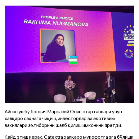
Айнан ушбу босқич Марказий Осиё стартаплари учун
халқаро саҳнага чиқиш, инвесторлар ва экотизим
вакиллари эътиборини жалб қилиш имконини яратди.
Қайд этиш керак, Catextra халқаро мукофотга эга бўлиши