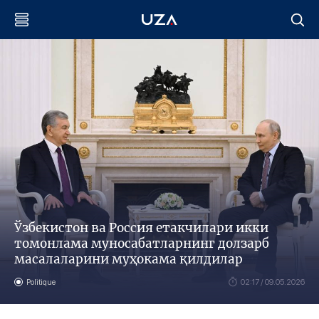
Ўзбекистон ва Россия етакчилари икки
томонлама муносабатларнинг долзарб
масалаларини муҳокама қилдилар
Politique
02:17 / 09.05.2026