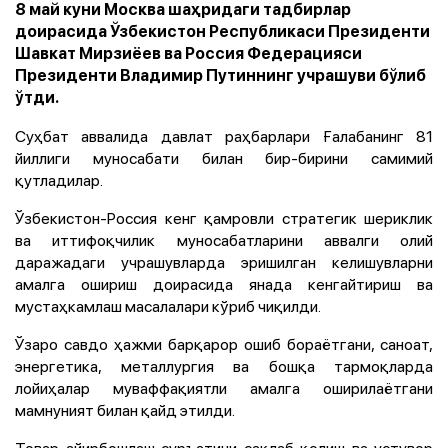
8 май куни Москва шаҳридаги тадбирлар
доирасида Ўзбекистон Республикаси Президенти
Шавкат Мирзиёев ва Россия Федерацияси
Президенти Владимир Путиннинг учрашуви бўлиб
ўтди.
Суҳбат аввалида давлат раҳбарлари Ғалабанинг 81
йиллиги муносабати билан бир-бирини самимий
қутладилар.
Ўзбекистон-Россия кенг қамровли стратегик шериклик
ва иттифоқчилик муносабатларини аввалги олий
даражадаги учрашувларда эришилган келишувларни
амалга ошириш доирасида янада кенгайтириш ва
мустаҳкамлаш масалалари кўриб чиқилди.
Ўзаро савдо ҳажми барқарор ошиб бораётгани, саноат,
энергетика, металлургия ва бошқа тармоқларда
лойиҳалар муваффақиятли амалга оширилаётгани
мамнуният билан қайд этилди.
Товар айирбошлаш суръатини сақлаб қолиш ва устувор