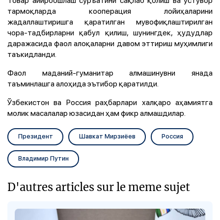
тармоқларда кооперация лойиҳаларини
жадаллаштиришга қаратилган мувофиқлаштирилган
чора-тадбирларни қабул қилиш, шунингдек, ҳудудлар
даражасида фаол алоқаларни давом эттириш муҳимлиги
таъкидланди.
Фаол маданий-гуманитар алмашинувни янада
таъминлашга алоҳида эътибор қаратилди.
Ўзбекистон ва Россия раҳбарлари халқаро аҳамиятга
молик масалалар юзасидан ҳам фикр алмашдилар.
Президент
Шавкат Мирзиёев
Россия
Владимир Путин
D'autres articles sur le meme sujet