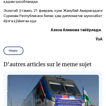
қадам ҳисобланади.
Эслатиб ўтамиз, 21 февраль куни Жанубий Америкадаги
Суринам Республикаси билан ҳам дипломатик муносабат
йўлга қўйилган эди.
Азиза Алимова тайёрлади.
ЎзА
Науру
D'autres articles sur le meme sujet