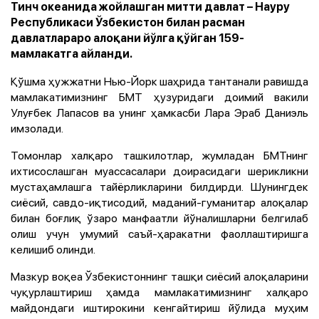
Тинч океанида жойлашган митти давлат – Науру
Республикаси Ўзбекистон билан расман
давлатлараро алоқани йўлга қўйган 159-
мамлакатга айланди.
Қўшма ҳужжатни Нью-Йорк шаҳрида тантанали равишда
мамлакатимизнинг БМТ ҳузуридаги доимий вакили
Улуғбек Лапасов ва унинг ҳамкасби Лара Эраб Даниэль
имзолади.
Томонлар халқаро ташкилотлар, жумладан БМТнинг
ихтисослашган муассасалари доирасидаги шерикликни
мустаҳамлашга тайёрликларини билдирди. Шунингдек
сиёсий, савдо-иқтисодий, маданий-гуманитар алоқалар
билан боғлиқ ўзаро манфаатли йўналишларни белгилаб
олиш учун умумий саъй-ҳаракатни фаоллаштиришга
келишиб олинди.
Мазкур воқеа Ўзбекистоннинг ташқи сиёсий алоқаларини
чуқурлаштириш ҳамда мамлакатимизнинг халқаро
майдондаги иштирокини кенгайтириш йўлида муҳим