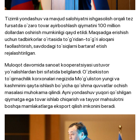
Tizimli yondashuv va mavjud salohiyatni ishgasolish orqali tez
fursatda oʻzaro tovar ayirboshlash qiymatini 100 million
dollardan oshirish mumkinligi qayd etildi. Maqsadga erishish
uchun tadbirkorlar oʻrtasida toʻgʻridan-toʻgʻri aloqani
faollashtirish, savdodagi toʻsiqlarni bartaraf etish
rejalashtirilgan.
Muloqot davomida sanoat kooperatsiyasi ustuvor
yoʻnalishlardan biri sifatida belgilandi. Oʻzbekiston
toʻqimachilik korxonalari negizida Moʻgʻuliston yungi va
kashmirini qayta ishlash boʻyicha qoʻshma quvvatlar ochish
masalasi muhokama qilindi. Ayni yondashuv yuqori qoʻshilgan
qiymatga ega tovar ishlab chiqarish va tayyor mahsulotni
boshqa mamlakatlarga eksport qilish imkonini beradi.