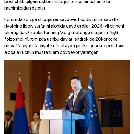
boshchilik qilgani ushbu muloqot tomonlar uchun oʻta
muhimligidan dalolat.
Forumda soʻzga chiqqanlar savdo-iqtisodiy munosabatlar
rivojining ijobiy surʼatini alohida qayd etdilar. 2026-yil birinchi
choragida Oʻzbekistonning Moʻgʻulistonga eksporti 15,6
foizoshdi. Yurtimizda ushbu davlat ishtirokida 20korxona
muvaffaqiyatli faoliyat koʻrsatayotgani kelgusi kooperatsiya
aloqalari uchun mustahkam poydevor yaratgan.