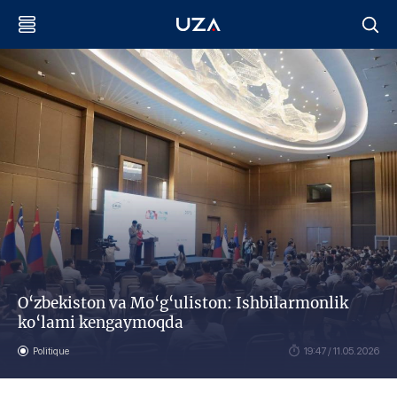
O‘zbekiston va Mo‘g‘uliston: Ishbilarmonlik
ko‘lami kengaymoqda
Politique
19:47 / 11.05.2026