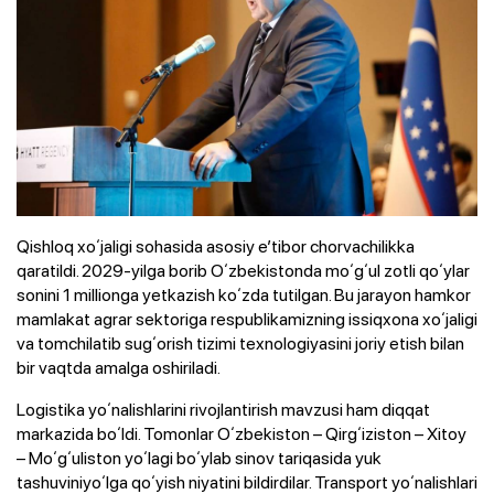
Qishloq xoʻjaligi sohasida asosiy eʼtibor chorvachilikka
qaratildi. 2029-yilga borib Oʻzbekistonda moʻgʻul zotli qoʻylar
sonini 1 millionga yetkazish koʻzda tutilgan. Bu jarayon hamkor
mamlakat agrar sektoriga respublikamizning issiqxona xoʻjaligi
va tomchilatib sugʻorish tizimi texnologiyasini joriy etish bilan
bir vaqtda amalga oshiriladi.
Logistika yoʻnalishlarini rivojlantirish mavzusi ham diqqat
markazida boʻldi. Tomonlar Oʻzbekiston – Qirgʻiziston – Xitoy
– Moʻgʻuliston yoʻlagi boʻylab sinov tariqasida yuk
tashuviniyoʻlga qoʻyish niyatini bildirdilar. Transport yoʻnalishlari