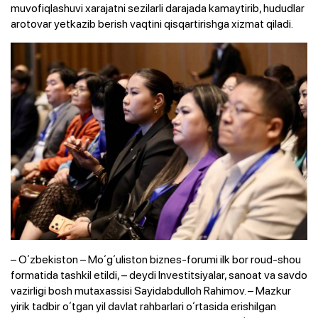
muvofiqlashuvi xarajatni sezilarli darajada kamaytirib, hududlar
arotovar yetkazib berish vaqtini qisqartirishga xizmat qiladi.
– Oʻzbekiston – Moʻgʻuliston biznes-forumi ilk bor roud-shou
formatida tashkil etildi, – deydi Investitsiyalar, sanoat va savdo
vazirligi bosh mutaxassisi Sayidabdulloh Rahimov. – Mazkur
yirik tadbir oʻtgan yil davlat rahbarlari oʻrtasida erishilgan