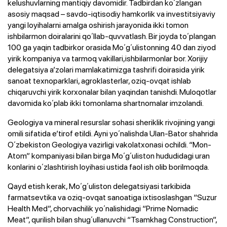
kelushuvlarning mantiqiy davomidir. Tadbirdan koʻzlangan
asosiy maqsad – savdo-iqtisodiy hamkorlik va investitsiyaviy
yangi loyihalarni amalga oshirish jarayonida ikki tomon
ishbilarmon doiralarini qoʻllab-quvvatlash. Bir joyda toʻplangan
100 ga yaqin tadbirkor orasida Moʻgʻulistonning 40 dan ziyod
yirik kompaniya va tarmoq vakillari,ishbilarmonlar bor. Xorijiy
delegatsiya aʼzolari mamlakatimizga tashrifi doirasida yirik
sanoat texnoparklari, agroklasterlar, oziq-ovqat ishlab
chiqaruvchi yirik korxonalar bilan yaqindan tanishdi. Muloqotlar
davomida koʻplab ikki tomonlama shartnomalar imzolandi.
Geologiya va mineral resurslar sohasi sheriklik rivojining yangi
omili sifatida eʼtirof etildi. Ayni yoʻnalishda Ulan-Bator shahrida
Oʻzbekiston Geologiya vazirligi vakolatxonasi ochildi. “Mon-
Atom” kompaniyasi bilan birga Moʻgʻuliston hududidagi uran
konlarini oʻzlashtirish loyihasi ustida faol ish olib borilmoqda.
Qayd etish kerak, Moʻgʻuliston delegatsiyasi tarkibida
farmatsevtika va oziq-ovqat sanoatiga ixtisoslashgan “Suzur
Health Med”, chorvachilik yoʻnalishidagi “Prime Nomadic
Meat”, qurilish bilan shugʻullanuvchi “Tsamkhag Construction”,