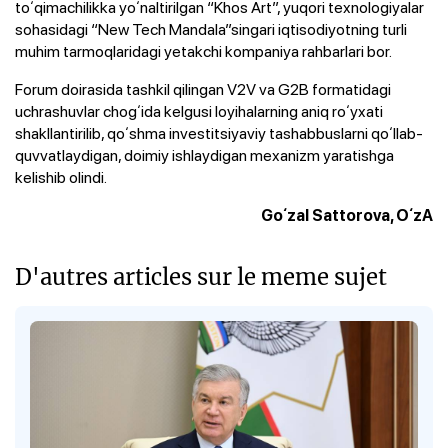
toʻqimachilikka yoʻnaltirilgan “Khos Art”, yuqori texnologiyalar
sohasidagi “New Tech Mandala”singari iqtisodiyotning turli
muhim tarmoqlaridagi yetakchi kompaniya rahbarlari bor.
Forum doirasida tashkil qilingan V2V va G2B formatidagi
uchrashuvlar chogʻida kelgusi loyihalarning aniq roʻyxati
shakllantirilib, qoʻshma investitsiyaviy tashabbuslarni qoʻllab-
quvvatlaydigan, doimiy ishlaydigan mexanizm yaratishga
kelishib olindi.
Goʻzal Sattorova, OʻzA
D'autres articles sur le meme sujet