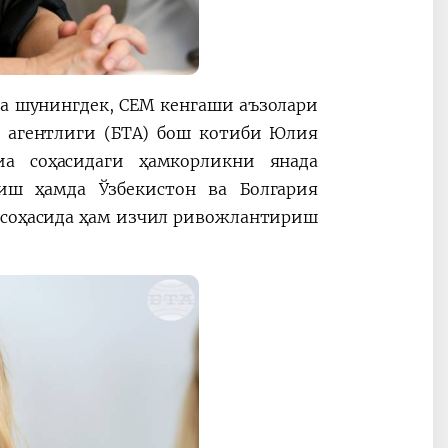
да шунингдек, CEM кенгаши аъзолари
т агентлиги (БТА) бош котиби Юлия
иа соҳасидаги ҳамкорликни янада
ш ҳамда Ўзбекистон ва Болгария
 соҳасида ҳам изчил ривожлантириш