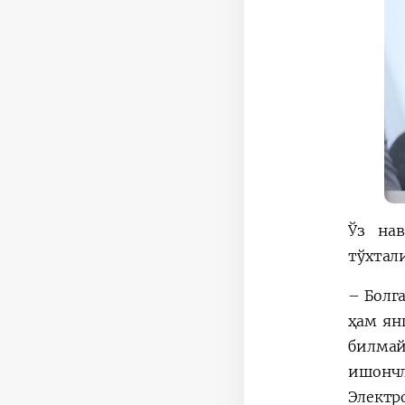
Ўз нав
тўхтал
– Болг
ҳам ян
билмай
ишонч
Электр