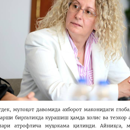
дек, мулоқот давомида ахборот маконидаги глобал 
қарши биргаликда курашиш ҳамда холис ва тезкор
лари атрофлича муҳокама қилинди. Айниқса, 