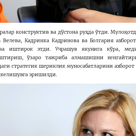
ралар конструктив ва дўстона руҳда ўтди. Мулоқот
 Велева, Кадринка Кадринова ва Болгария ахборо
ва иштирок этди. Учрашув якунига кўра, мед
аштириш, ўзаро тажриба алмашишни кенгайтири
даги стратегик шериклик муносабатларини ахборот
 келишувга эришилди.