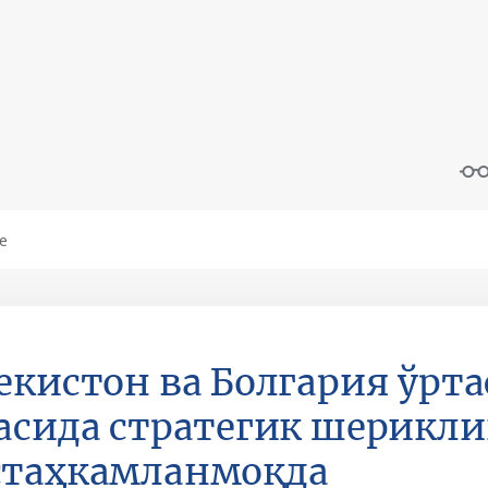
екистон ва Болгария ўрта
асида стратегик шерикли
стаҳкамланмоқда