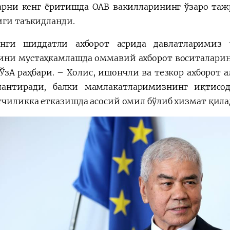
арни кенг ёритишда ОАВ вакилларининг ўзаро т
иги таъкидланди.
нги шиддатли ахборот асрида давлатларимиз 
ини мустаҳкамлашда оммавий ахборот воситаларини
 ЎзА раҳбари. – Холис, ишончли ва тезкор ахборот
антиради, балки мамлакатларимизнинг иқтисо
чиликка етказишда асосий омил бўлиб хизмат қила