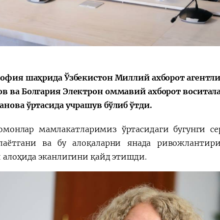
София шаҳрида Ўзбекистон Миллий ахборот агентли
в ва Болгария Электрон оммавий ахборот воситала
анова ўртасида учрашув бўлиб ўтди.
омонлар мамлакатларимиз ўртасидаги бугунги се
лаётгани ва бу алоқаларни янада ривожлантир
и алоҳида эканлигини қайд этишди.