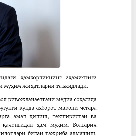
сидаги ҳамкорликнинг аҳамиятига
ги муҳим жиҳатларни таъкидлади.
аол ривожланаётгани медиа соҳасида
угунги кунда ахборот макони чегара
ларга амал қилиш, текширилган ва
қачонгидан ҳам муҳим. Болгария
килотлари билан тажриба алмашиш,