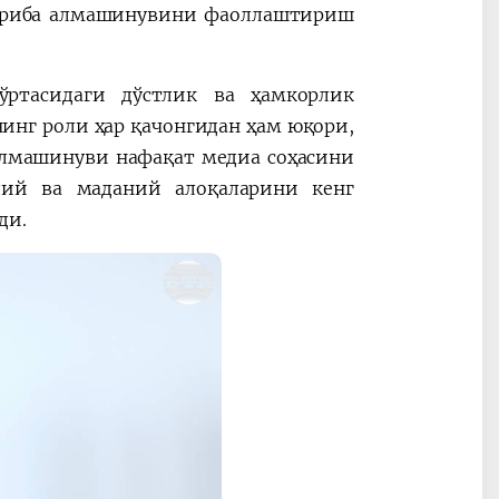
ажриба алмашинувини фаоллаштириш
ўртасидаги дўстлик ва ҳамкорлик
нг роли ҳар қачонгидан ҳам юқори,
 алмашинуви нафақат медиа соҳасини
дий ва маданий алоқаларини кенг
ди.