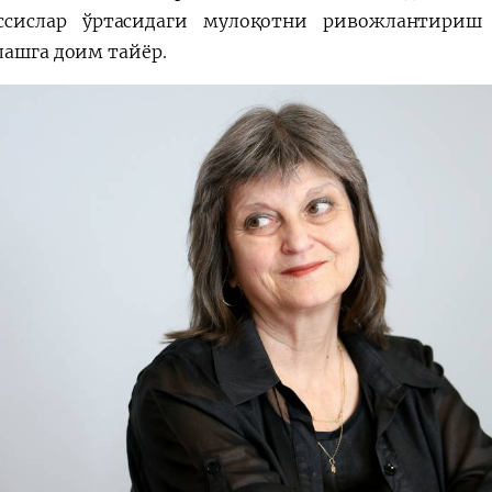
ссислар ўртасидаги мулоқотни ривожлантириш
лашга доим тайёр.