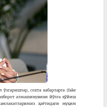
ўзгаришлар, сохта хабарларга (fake
 ахборот алмашинувини йўлга қўйиш
мамлакатларимиз ҳаётидаги муҳим