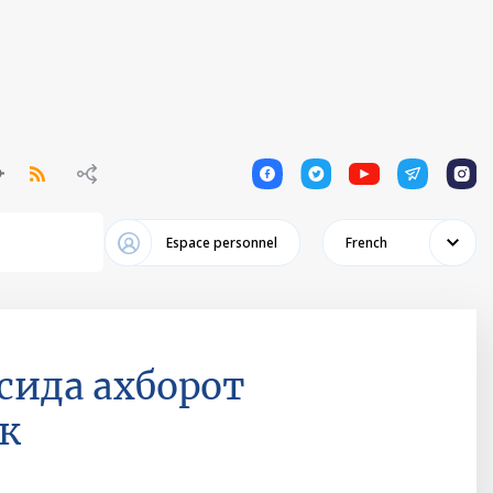
1
1
1
1
1
Espace personnel
French
сида ахборот
к