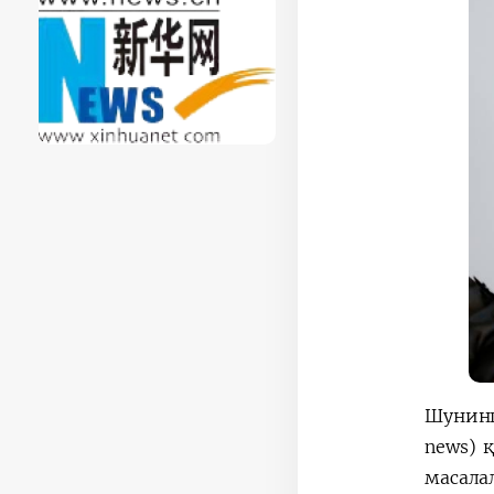
Шунинг
news) 
масала