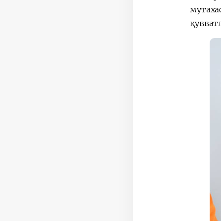
мутаха
қувват