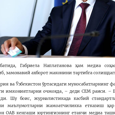
батида, Габриела Наплатанова ҳам медиа соҳа
иб, замонавий ахборот маконини тартибга солишда
ария ва Ўзбекистон ўртасидаги муносабатларнинг ф
ги имкониятларни очмоқда, – деди CEM раиси. – Б
ди. Шу боис, журналистикада касбий стандарт
ли маълумотларни жамоатчиликка етказиш ҳар 
он ОАВ кенгаши юртингизнинг етакчи медиа таш