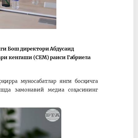
ги Бош директори Абдусаид
ри кенгаши (CEM) раиси Габриела
рқирра муносабатлар янги босқичга
ишда замонавий медиа соҳасининг