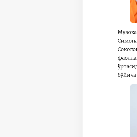
Музока
Симона
Соколо
фаолл
ўртаси
бўйича