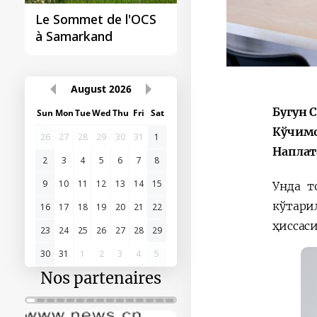
Le sommet de
l'Organisation des
États turciques à
Samarkand
Бугун 
August
2026
Кўчимо
Sun
Mon
Tue
Wed
Thu
Fri
Sat
Наплат
26
27
28
29
30
31
1
Унда т
2
3
4
5
6
7
8
кўтари
9
10
11
12
13
14
15
ҳиссас
16
17
18
19
20
21
22
23
24
25
26
27
28
29
30
31
1
2
3
4
5
Nos partenaires