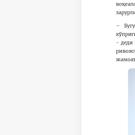
воқеал
зарурл
– Бугу
кўприг
- деди
ривожл
жамоат