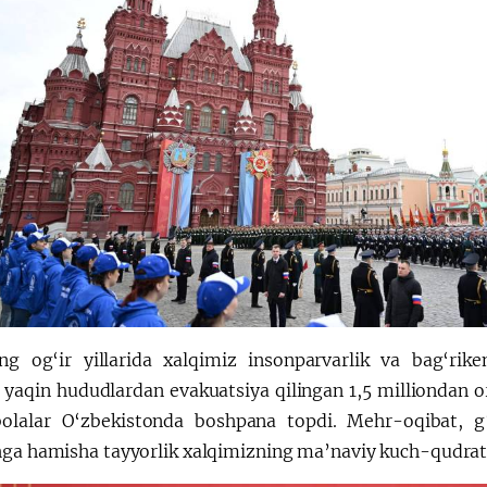
ng og‘ir yillarida xalqimiz insonparvarlik va bag‘rike
 yaqin hududlardan evakuatsiya qilingan 1,5 milliondan 
olalar O‘zbekistonda boshpana topdi. Mehr-oqibat, g‘
ga hamisha tayyorlik xalqimizning ma’naviy kuch-qudrati v