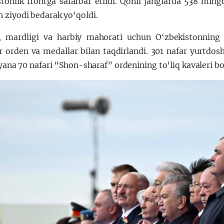
stonlik frontga safarbar etildi. Qonli janglarda 538 ming
 ziyodi bedarak yo‘qoldi.
i, mardligi va harbiy mahorati uchun O‘zbekistonning 
r orden va medallar bilan taqdirlandi. 301 nafar yurtdo
 yana 70 nafari “Shon-sharaf” ordenining to‘liq kavaleri bo