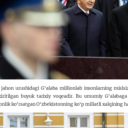
 jahon urushidagi G‘alaba millionlab insonlarning mislsiz
kiritilgan buyuk tarixiy voqeadir. Bu umumiy G‘alabaga
nlik ko‘rsatgan O‘zbekistonning ko‘p millatli xalqining h