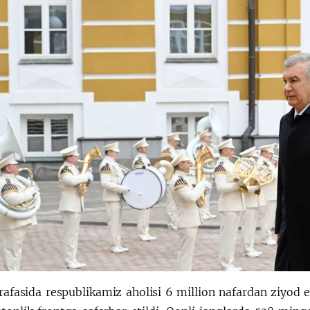
afasida respublikamiz aholisi 6 million nafardan ziyod ed