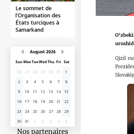
Le sommet de
l'Organisation des
États turciques à
Samarkand
O‘zbeki
urushida
August
2026
Qizil m
Sun
Mon
Tue
Wed
Thu
Fri
Sat
Prezide
26
27
28
29
30
31
1
Slovakiy
2
3
4
5
6
7
8
9
10
11
12
13
14
15
16
17
18
19
20
21
22
23
24
25
26
27
28
29
30
31
1
2
3
4
5
Nos partenaires