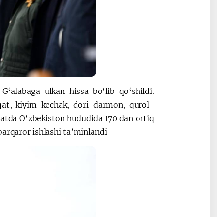
‘alabaga ulkan hissa bo‘lib qo‘shildi.
qat, kiyim-kechak, dori-darmon, qurol-
datda O‘zbekiston hududida 170 dan ortiq
barqaror ishlashi ta’minlandi.