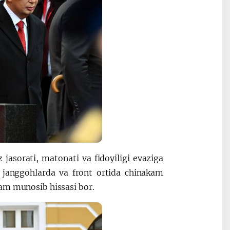
 jasorati, matonati va fidoyiligi evaziga
 janggohlarda va front ortida chinakam
am munosib hissasi bor.