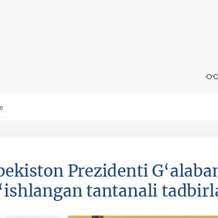
bekiston Prezidenti G‘alaban
‘ishlangan tantanali tadbirla