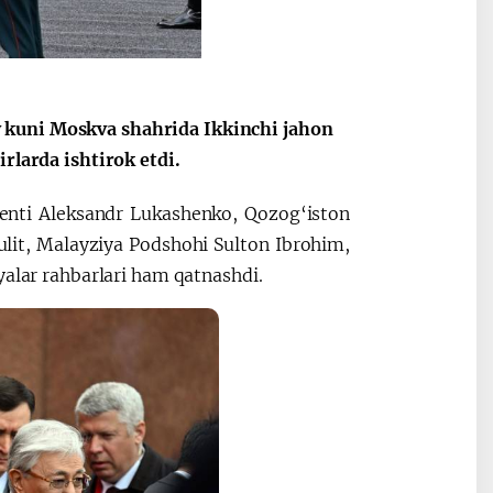
 kuni Moskva shahrida Ikkinchi jahon
rlarda ishtirok etdi.
denti Aleksandr Lukashenko, Qozog‘iston
lit, Malayziya Podshohi Sulton Ibrohim,
yalar rahbarlari ham qatnashdi.