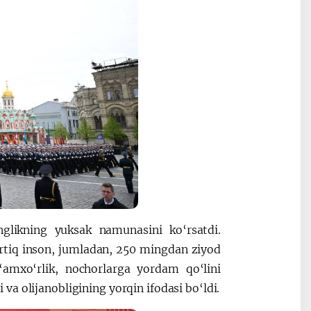
nglikning yuksak namunasini ko‘rsatdi.
ortiq inson, jumladan, 250 mingdan ziyod
amxo‘rlik, nochorlarga yordam qo‘lini
a olijanobligining yorqin ifodasi bo‘ldi.