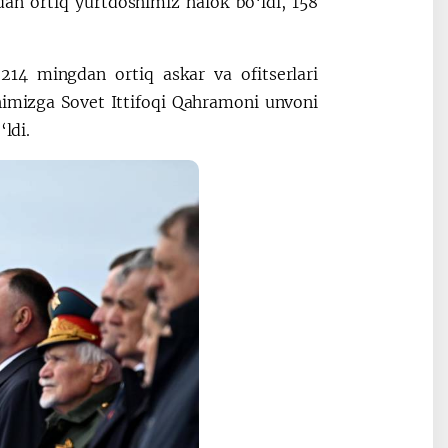
dan ortiq yurtdoshimiz halok bo‘ldi, 158
214 mingdan ortiq askar va ofitserlari
shimizga Sovet Ittifoqi Qahramoni unvoni
‘ldi.