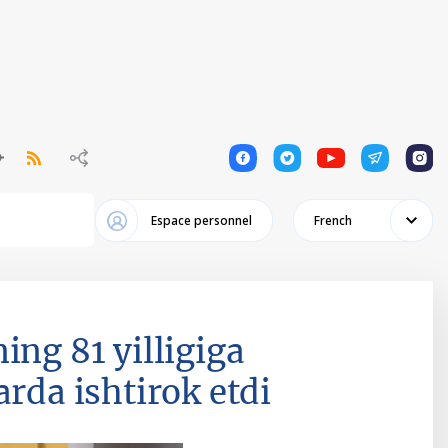
1
1
1
1
1
Espace personnel
French
ing 81 yilligiga
rda ishtirok etdi