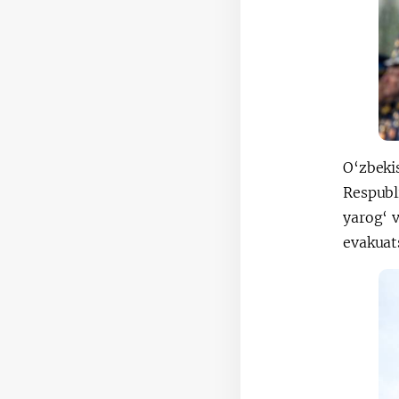
O‘zbeki
Respubl
yarog‘ 
evakuats