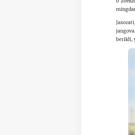
o‘zbeki
mingdan
Jasorat
jangova
berildi,