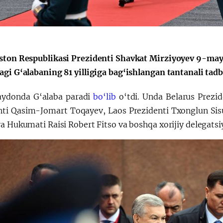
ston Respublikasi Prezidenti Shavkat Mirziyoyev 9-may
gi G‘alabaning 81 yilligiga bag‘ishlangan tantanali tadbi
aydonda G‘alaba paradi
bo‘lib
o‘tdi. Unda Belarus Prezi
nti Qasim-Jomart Toqayev, Laos Prezidenti Txonglun Sisu
a Hukumati Raisi Robert Fitso va boshqa xorijiy delegatsi