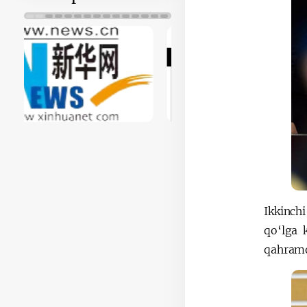
Ikkinchi
qo‘lga 
qahramo