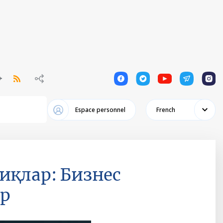
1
1
1
1
1
Espace personnel
French
иқлар: Бизнес
ар