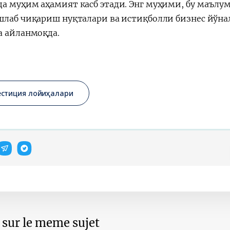
а муҳим аҳамият касб этади. Энг муҳими, бу маъл
шлаб чиқариш нуқталари ва истиқболли бизнес йўн
а айланмоқда.
естиция лойиҳалари
s sur le meme sujet