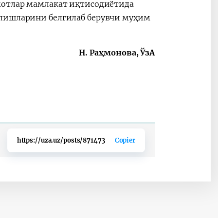
умотлар мамлакат иқтисодиётида
алишларини белгилаб берувчи муҳим
Н. Раҳмонова, ЎзА
https://uza.uz/posts/871473
Copier