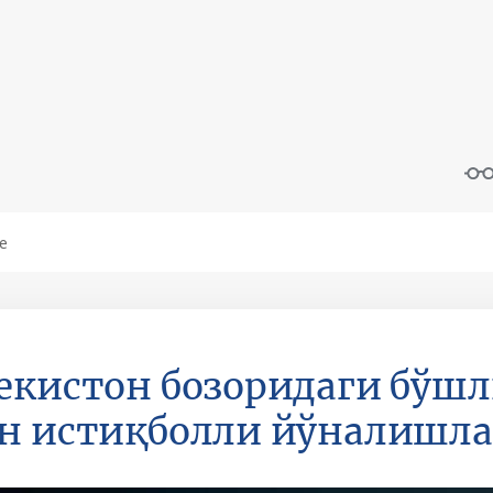
екистон бозоридаги бўшл
н истиқболли йўналишл