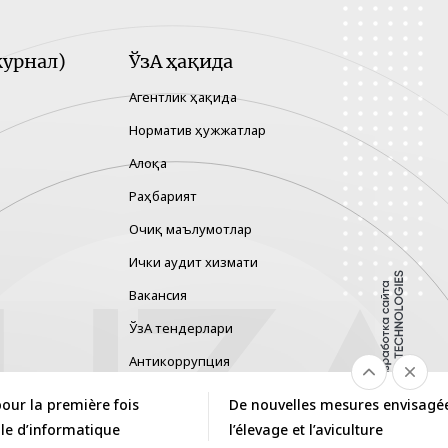
урнал)
ЎзА ҳақида
Агентлик ҳақида
Норматив ҳужжатлар
Алоқа
Раҳбарият
Очиқ маълумотлар
Ички аудит хизмати
Вакансия
ЎзА тендерлари
Антикоррупция
Гендер тенглик
pour la première fois
De nouvelles mesures envisagé
Хавфларни бошқариш
le d’informatique
l’élevage et l’aviculture