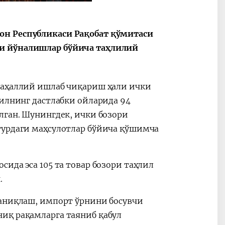
он Республикаси Рақобат қўмитаси
ли йўналишлар бўйича таҳлилий
маҳаллий ишлаб чиқариш ҳали ички
йилнинг дастлабки ойларида 94
лган. Шунингдек, ички бозори
турдаги маҳсулотлар бўйича қўшимча
ида эса 105 та товар бозори таҳлил
.
 аниқлаш, импорт ўрнини босувчи
иқ рақамларга таяниб қабул