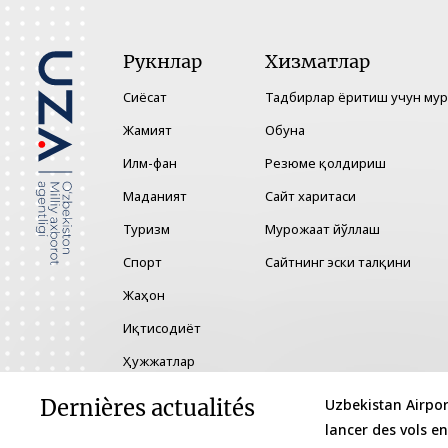
Рукнлар
Хизматлар
Сиёсат
Тадбирлар ёритиш учун му
Жамият
Обуна
Илм-фан
Резюме қолдириш
Маданият
Сайт харитаси
Туризм
Мурожаат йўллаш
Спорт
Сайтнинг эски талқини
Жаҳон
Иқтисодиёт
Ҳужжатлар
Технология
Dernières actualités
Uzbekistan Airpor
lancer des vols en