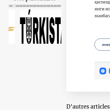
қилишд
янги и
манбаг
инв
D'autres article