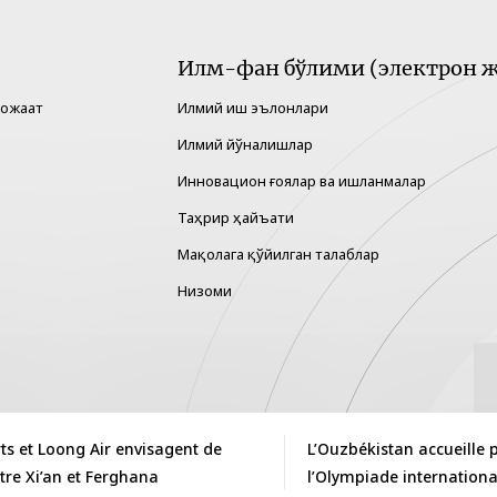
Илм-фан бўлими (электрон ж
рожаат
Илмий иш эълонлари
Илмий йўналишлар
Инновацион ғоялар ва ишланмалар
Таҳрир ҳайъати
Мақолага қўйилган талаблар
Низоми
ts et Loong Air envisagent de
L’Ouzbékistan accueille 
tre Xi’an et Ferghana
l’Olympiade internationa