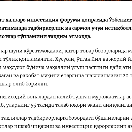
т халқаро инвестиция форуми доирасида Ўзбекист
атимизда тадбиркорлик ва сармоя учун истиқбол
отлар тўпламини тақдим этмоқда.
лар шуни кўрсатмоқдаки, қатор товар бозорларида 
и тўлиқ қопламаяпти. Хусусан, ўтган йил ва жорий 
и маҳсулот бўйича маҳаллий улуш пастлиги қайд эти
аган ва рақобат муҳити етарлича шаклланмаган 20 
шлар олиб борилди.
иқтисодий зоналардан келиб тушган мурожаатлар асос
б, уларнинг 55 тасида талаб юқори экани аниқланган
и таҳлиллар тадбиркорларга бозордаги бўшлиқларни
отлар ишлаб чиқариш ва инвестиция қарорларини ан