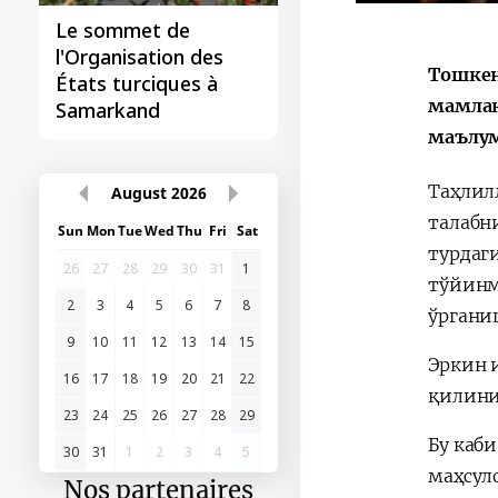
Le sommet de
l'Organisation des
Тошкен
États turciques à
мамлак
Samarkand
маълум
Таҳлил
August
2026
талабн
Sun
Mon
Tue
Wed
Thu
Fri
Sat
турдаг
26
27
28
29
30
31
1
тўйинм
2
3
4
5
6
7
8
ўргани
9
10
11
12
13
14
15
Эркин 
16
17
18
19
20
21
22
қилини
23
24
25
26
27
28
29
Бу каб
30
31
1
2
3
4
5
маҳсул
Nos partenaires