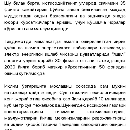
Шу билан бирга, иқтисодиётнинг углерод сиғимини 35
фоизга камайтириш бўйича аввал белгиланган мақсад
муддатидан олдин бажарилгани ва эндиликда янада
юқори кўрсаткичларга эришиш учун қўшимча чоралар
кўрилаётгани маълум қилинди.
Тақдимотда мамлакатда амалга оширилаётган йирик
қуёш ва шамол энергетикаси лойиҳалари натижасида
электр энергияси ишлаб чиқариш қувватларида “яшил”
энергия улуши қарийб 30 фоизга етгани таъкидланди.
2030 йилга бориб мазкур кўрсаткичнинг 50 фоиздан
ошиши кутилмоқда.
Иқлим ўзгаришига мослашиш соҳасида ҳам муҳим
натижалар қайд этилди. Сув тежовчи технологияларни
кенг жорий этиш ҳисобига ҳар йили қарийб 10 миллиард
куб метр сув тежалмоқда. Шунингдек, иссиқхона газлари
инвентаризацияси тизимини такомиллаштириш,
маълумотларни йиғиш механизмларини ривожлантириш
ва иқлим ҳисоботларини тайёрлаш салоҳиятини ошириш