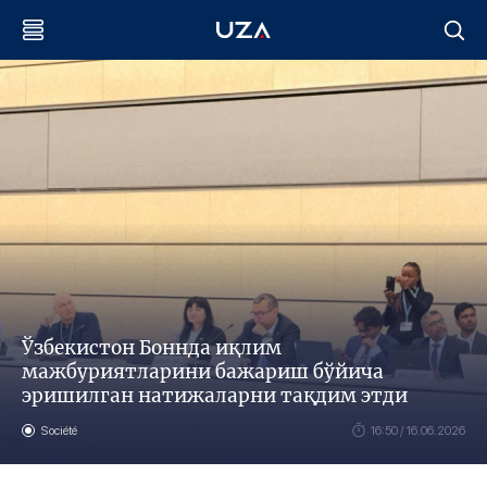
Ўзбекистон Боннда иқлим
мажбуриятларини бажариш бўйича
эришилган натижаларни тақдим этди
Société
16:50 / 16.06.2026