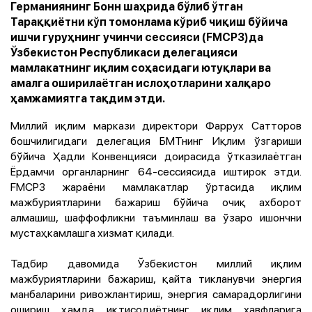
Германиянинг Бонн шаҳрида бўлиб ўтган
Тараққиётни кўп томонлама кўриб чиқиш бўйича
ишчи гуруҳнинг учинчи сессияси (FMCP3)да
Ўзбекистон Республикаси делегацияси
мамлакатнинг иқлим соҳасидаги ютуқлари ва
амалга оширилаётган ислоҳотларини халқаро
ҳамжамиятга тақдим этди.
Миллий иқлим маркази директори Фаррух Сатторов
бошчилигидаги делегация БМТнинг Иқлим ўзгариши
бўйича Ҳадли Конвенцияси доирасида ўтказилаётган
Ёрдамчи органларнинг 64-сессиясида иштирок этди.
FMCP3 жараёни мамлакатлар ўртасида иқлим
мажбуриятларини бажариш бўйича очиқ ахборот
алмашиш, шаффофликни таъминлаш ва ўзаро ишончни
мустаҳкамлашга хизмат қилади.
Тадбир давомида Ўзбекистон миллий иқлим
мажбуриятларини бажариш, қайта тикланувчи энергия
манбаларини ривожлантириш, энергия самарадорлигини
ошириш ҳамда иқтисодиётнинг иқлим хавфларига