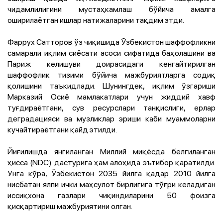
чидамлилигини мустаҳкамлаш бўйича амалга
оширилаётган ишлар натижаларини тақдим этди.
Фаррух Сатторов ўз чиқишида Ўзбекистон шаффофликни
самарали иқлим сиёсати асоси сифатида баҳолашини ва
Париж келишуви доирасидаги кенгайтирилган
шаффофлик тизими бўйича мажбуриятларга содиқ
қолишини таъкидлади. Шунингдек, иқлим ўзгариши
Марказий Осиё мамлакатлари учун жиддий хавф
туғдираётгани, сув ресурслари танқислиги, ерлар
деградацияси ва музликлар эриши каби муаммоларни
кучайтираётгани қайд этилди.
Йиғилишда янгиланган Миллий миқёсда белгиланган
ҳисса (NDC) дастурига ҳам алоҳида эътибор қаратилди.
Унга кўра, Ўзбекистон 2035 йилга қадар 2010 йилга
нисбатан ялпи ички маҳсулот бирлигига тўғри келадиган
иссиқхона газлари чиқиндиларини 50 фоизга
қисқартириш мажбуриятини олган.