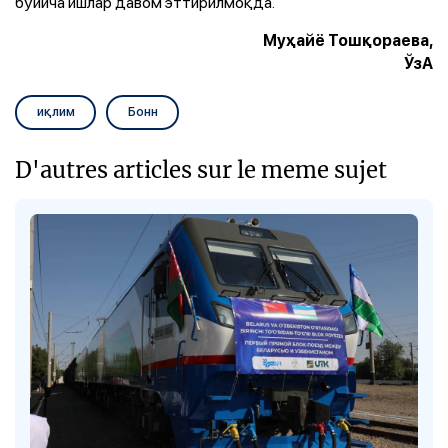
бўйича ишлар давом эттирилмоқда.
Муҳайё Тошқораева,
ЎзА
иқлим
Бонн
D'autres articles sur le meme sujet