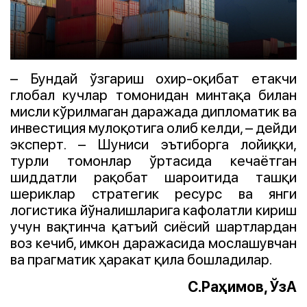
– Бундай ўзгариш охир-оқибат етакчи
глобал кучлар томонидан минтақа билан
мисли кўрилмаган даражада дипломатик ва
инвестиция мулоқотига олиб келди, – дейди
эксперт. – Шуниси эътиборга лойиқки,
турли томонлар ўртасида кечаётган
шиддатли рақобат шароитида ташқи
шериклар стратегик ресурс ва янги
логистика йўналишларига кафолатли кириш
учун вақтинча қатъий сиёсий шартлардан
воз кечиб, имкон даражасида мослашувчан
ва прагматик ҳаракат қила бошладилар.
С.Раҳимов, ЎзА