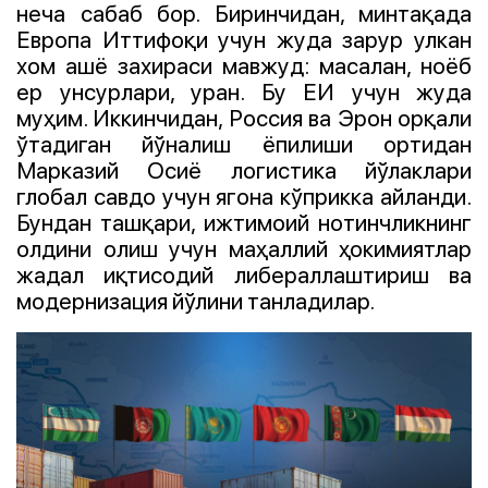
неча сабаб бор. Биринчидан, минтақада
Европа Иттифоқи учун жуда зарур улкан
хом ашё захираси мавжуд: масалан, ноёб
ер унсурлари, уран. Бу ЕИ учун жуда
муҳим. Иккинчидан, Россия ва Эрон орқали
ўтадиган йўналиш ёпилиши ортидан
Марказий Осиё логистика йўлаклари
глобал савдо учун ягона кўприкка айланди.
Бундан ташқари, ижтимоий нотинчликнинг
олдини олиш учун маҳаллий ҳокимиятлар
жадал иқтисодий либераллаштириш ва
модернизация йўлини танладилар.