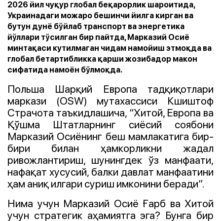
2026 йил чуқур глобал беқарорлик шароитида,
Украинадаги можаро бешинчи йилга кирган ва
бутун дунё бўйлаб транспорт ва энергетика
йўллари тўсилган бир пайтда, Марказий Осиё
минтақаси кутилмаган чидам намойиш этмоқда ва
глобал бетартибликка қарши жозибадор макон
сифатида намоён бўлмоқда.
Польша Шарқий Европа тадқиқотлари
маркази (OSW) мутахассиси Кшиштоф
Страчота таъкидлашича, “Хитой, Европа ва
Қўшма Штатларнинг сиёсий соябони
Марказий Осиёнинг беш мамлакатига бир-
бири билан ҳамкорликни жадал
ривожлантириш, шунингдек ўз манфаати,
нафақат хусусий, балки давлат манфаатини
ҳам аниқ илгари суриш имконини беради”.
Нима учун Марказий Осиё Ғарб ва Хитой
учун стратегик аҳамиятга эга? Бунга бир