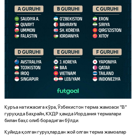
Қуръа натижасига кўра, Ўзбекистон терма жамоаси “В”
гуруҳида Баҳрайн, КХДР ҳамда Иордания термалари
билан баҳс олиб борадиган бўлди.
Қуйида қолган гуруҳлардан жой олган терма жамоалар