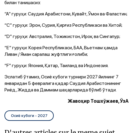
билан танишасиз:
“А” гуруҳи: Саудия Арабистони, Кувайт, Ўмон ва Фаластин;
“С” гуруҳи: Эрон, Сурия, Қирғиз Республикаси ва Хитой;
“D” гуруҳи: Австралия, Тожикистон, Ироқ ва Сингапур;
“Е” гуруҳи: Корея Республикаси, БАА, Вьетнам ҳамда
Ливан / Яман саралаш жуфтлиги ғолиби;
“F” гуруҳи: Япония, Қатар, Таиланд ва Индонезия.
Эслатиб ўтамиз, Осиё кубоги турнири 2027 йилнинг 7
январидан 5 февралига қадар Саудия Арабистонининг
Риёд, Жидда ва Даммам шаҳарларида бўлиб ўтади.
Жавоҳир Тошхўжаев, ЎзА
Осиё кубоги - 2027
D'autres articles sur le meme sujet