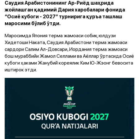
Саудия Арабистонининг Ар-Риёд шаҳрида
жойлашган қадимий Дария харобалари фонида
“Осиё кубоги - 2027” турнирига қуръа ташлаш
маросими бўлиб ўтди.
Маросимда Япония терма жамоаси собиқ юлдузи
Хидетоши Наката, Саудия Арабистони терма жамоаси
сардори Салим Ал-Довсари, Иордания терма жамоаси
бош мураббийи Жамол Селлами ва Аёллар ўртасида Осиё
кубоги ҳаками Жанубий кореялик Ким Ю-Жэонг бевосита
иштирок этди.