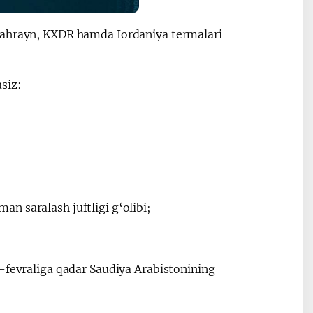
 Bahrayn, KXDR hamda Iordaniya termalari
siz:
n saralash juftligi g‘olibi;
5-fevraliga qadar Saudiya Arabistonining