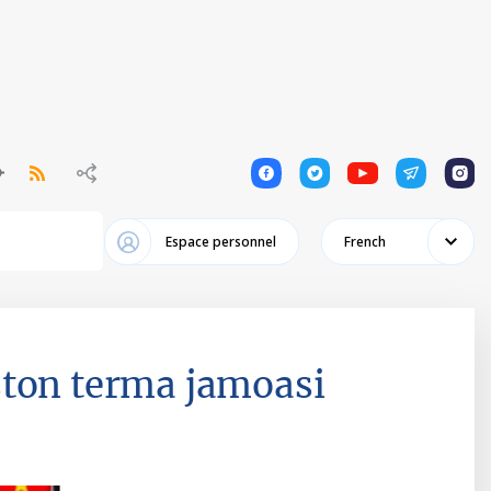
1
1
1
1
1
Espace personnel
French
ston terma jamoasi