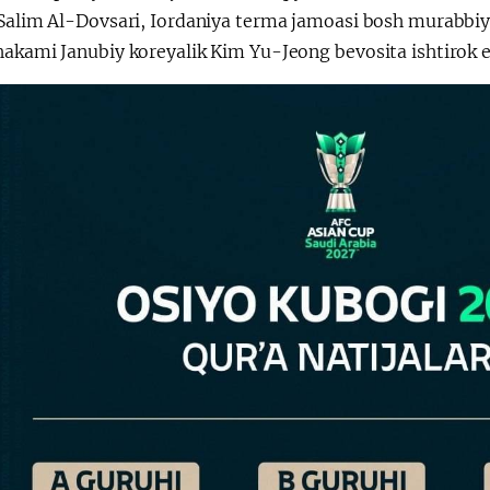
 Salim Al-Dovsari, Iordaniya terma jamoasi bosh murabbiyi
hakami Janubiy koreyalik Kim Yu-Jeong bevosita ishtirok e