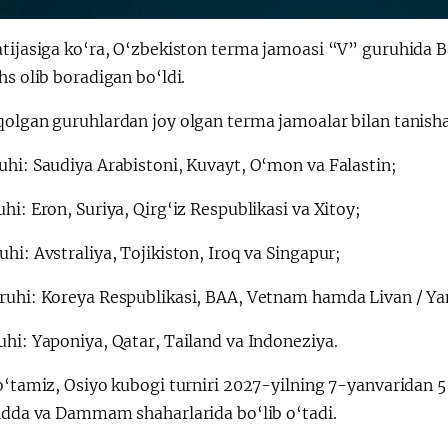
atijasiga ko‘ra, O‘zbekiston terma jamoasi “V” guruhida
hs olib boradigan bo‘ldi.
qolgan guruhlardan joy olgan terma jamoalar bilan tanisha
uhi: Saudiya Arabistoni, Kuvayt, O‘mon va Falastin;
hi: Eron, Suriya, Qirg‘iz Respublikasi va Xitoy;
hi: Avstraliya, Tojikiston, Iroq va Singapur;
ruhi: Koreya Respublikasi, BAA, Vetnam hamda Livan / Yama
hi: Yaponiya, Qatar, Tailand va Indoneziya.
o‘tamiz, Osiyo kubogi turniri 2027-yilning 7-yanvaridan 
Jidda va Dammam shaharlarida bo‘lib o‘tadi.