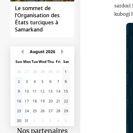
sardori
Le sommet de
kubogi 
l'Organisation des
États turciques à
Samarkand
August
2026
Sun
Mon
Tue
Wed
Thu
Fri
Sat
26
27
28
29
30
31
1
2
3
4
5
6
7
8
9
10
11
12
13
14
15
16
17
18
19
20
21
22
23
24
25
26
27
28
29
30
31
1
2
3
4
5
Nos partenaires