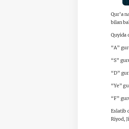
Qur’a n
bilan ba
Quyida 
“A” gur
“S” guru
“D” guru
“Ye” gu
“F” guru
Eslatib 
Riyod, 