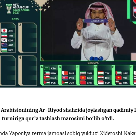
 Arabistonining Ar-Riyod shahrida joylashgan qadimiy D
 turniriga qur’a tashlash marosimi bo‘lib o‘tdi.
da Yaponiya terma jamoasi sobiq yulduzi Xidetoshi Nakat