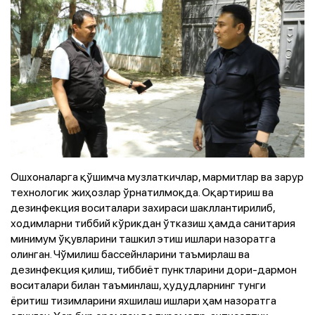
Ошхоналарга қўшимча музлаткичлар, мармитлар ва зарур
технологик жиҳозлар ўрнатилмоқда. Оқартириш ва
дезинфекция воситалари захираси шакллантирилиб,
ходимларни тиббий кўрикдан ўтказиш ҳамда санитария
минимум ўқувларини ташкил этиш ишлари назоратга
олинган. Чўмилиш бассейнларини таъмирлаш ва
дезинфекция қилиш, тиббиёт пунктларини дори-дармон
воситалари билан таъминлаш, ҳудудларнинг тунги
ёритиш тизимларини яхшилаш ишлари ҳам назоратга