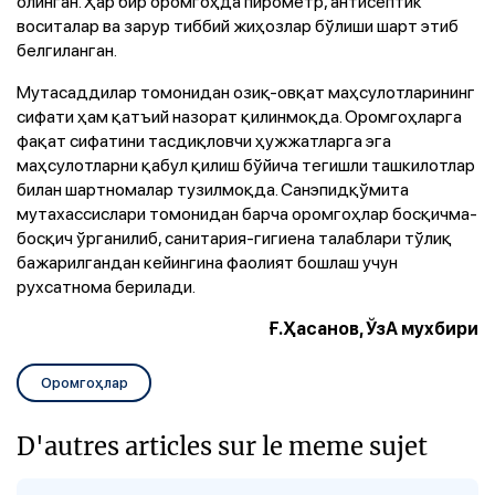
олинган. Ҳар бир оромгоҳда пирометр, антисептик
воситалар ва зарур тиббий жиҳозлар бўлиши шарт этиб
белгиланган.
Мутасаддилар томонидан озиқ-овқат маҳсулотларининг
сифати ҳам қатъий назорат қилинмоқда. Оромгоҳларга
фақат сифатини тасдиқловчи ҳужжатларга эга
маҳсулотларни қабул қилиш бўйича тегишли ташкилотлар
билан шартномалар тузилмоқда. Санэпидқўмита
мутахассислари томонидан барча оромгоҳлар босқичма-
босқич ўрганилиб, санитария-гигиена талаблари тўлиқ
бажарилгандан кейингина фаолият бошлаш учун
рухсатнома берилади.
Ғ.Ҳасанов, ЎзА мухбири
Оромгоҳлар
D'autres articles sur le meme sujet