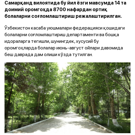
Самарқанд вилоятида бу йил ёзги мавсумда 14 та
доимий оромгоҳда 8700 нафардан ортиқ
болаларни соғломлаштириш режалаштирилган.
Ўзбекистон касаба уюшмалари федерацияси қошидаги
болаларни соғломлаштириш департаменти ва бошқа
идораларга тегишли, шунингдек, хусусий бу
оромгоҳларда болалар июнь-август ойлари давомида
беш даврада дам олиши кўзда тутилган.