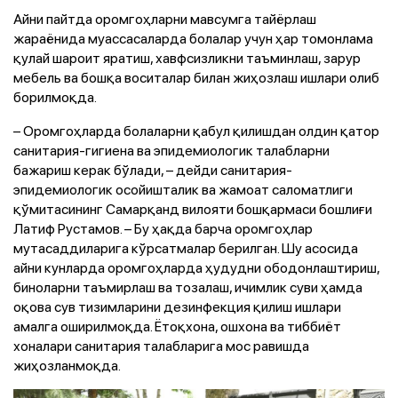
Айни пайтда оромгоҳларни мавсумга тайёрлаш
жараёнида муассасаларда болалар учун ҳар томонлама
қулай шароит яратиш, хавфсизликни таъминлаш, зарур
мебель ва бошқа воситалар билан жиҳозлаш ишлари олиб
борилмоқда.
– Оромгоҳларда болаларни қабул қилишдан олдин қатор
санитария-гигиена ва эпидемиологик талабларни
бажариш керак бўлади, – дейди санитария-
эпидемиологик осойишталик ва жамоат саломатлиги
қўмитасининг Самарқанд вилояти бошқармаси бошлиғи
Латиф Рустамов. – Бу ҳақда барча оромгоҳлар
мутасаддиларига кўрсатмалар берилган. Шу асосида
айни кунларда оромгоҳларда ҳудудни ободонлаштириш,
биноларни таъмирлаш ва тозалаш, ичимлик суви ҳамда
оқова сув тизимларини дезинфекция қилиш ишлари
амалга оширилмоқда. Ётоқхона, ошхона ва тиббиёт
хоналари санитария талабларига мос равишда
жиҳозланмоқда.