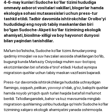
4-6-may kunlari Sudoche ko‘llar tizimi hududiga
ommaviy axborot vositalari vakillari, blogerlar hamda
ekologiya sohasi mutaxassislari uchun press-tur
tashkil etildi. Tadbir davomida ishtirokchilar Orolbo‘yi
hududidagi eng noyob tabiiy maskanlardan biri
bo‘lgan Sudoche-Akpeti ko‘llar tizimining ekologik
ahamiyati, bioxilma-xilligi va boy hayvonot dunyosi
bilan yaqindan tanishdilar.
Ma’lum bo‘lishicha, Sudoche ko‘llar tizimi Amudaryoning
qadimiy irmoqlari va suv havzalari asosida shakllangan bo‘lib,
bugungi kunda Markaziy Osiyodagi muhim suv-botqoq
ekotizimlaridan biri sifatida e’tirof etiladi. Hudud ayniqsa
migratsion qushlar uchun tabiiy maskan vazifasini bajaradi.
Press-tur davomida ishtirokchilarga hududda uchraydigan
flamingo, oqqush, pelikan, yovvoyi o‘rdak, g‘oz, baliqchi qushlar
hamda noyob yirtqich qush turlari haqida batafsil ma’lumot
berildi. Ta’kidlanganidek, bahor va kuz mavsumida minglab
migratsion qushlarning ushbu hududga qo‘nishi Sudoche ko‘llar
tizimining xalqaro ekologik ahamiyatini yanada oshirmoqda.