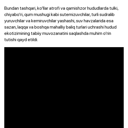
Bundan tashqari, ko‘llar atrofi va qamishzor hududlarda tulki,
chiyabo‘ri, qum mushugi kabi sutemizuvchilar, turli sudralib
yuruvchilar va kemiruvchilar yashashi, suv havzalarida esa
sazan, laqqa va boshqa mahalliy baliq turlari uchrashi hudud
ekotizimining tabiiy muvozanatini saqlashda muhim o‘rin
tutishi qayd etildi.