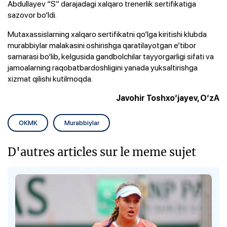
Abdullayev “S” darajadagi xalqaro trenerlik sertifikatiga
sazovor bo‘ldi.
Mutaxassislarning xalqaro sertifikatni qo‘lga kiritishi klubda
murabbiylar malakasini oshirishga qaratilayotgan e’tibor
samarasi bo‘lib, kelgusida gandbolchilar tayyorgarligi sifati va
jamoalarning raqobatbardoshligini yanada yuksaltirishga
xizmat qilishi kutilmoqda.
Javohir Toshxo‘jayev, O‘zA
OKMK
Murabbiylar
D'autres articles sur le meme sujet