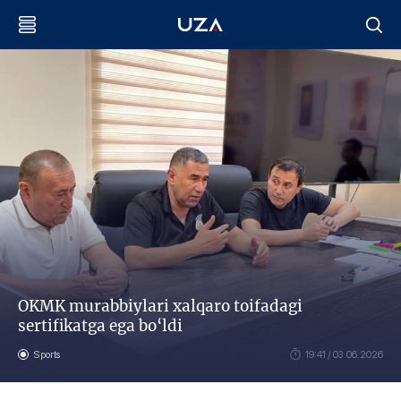
OKMK murabbiylari xalqaro toifadagi
sertifikatga ega bo‘ldi
Sports
19:41 / 03.06.2026