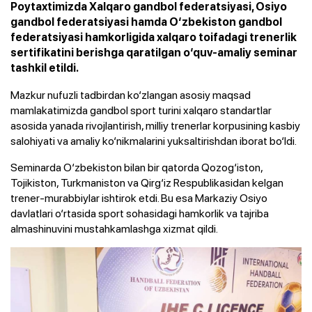
Poytaxtimizda Xalqaro gandbol federatsiyasi, Osiyo
gandbol federatsiyasi hamda O‘zbekiston gandbol
federatsiyasi hamkorligida xalqaro toifadagi trenerlik
sertifikatini berishga qaratilgan o‘quv-amaliy seminar
tashkil etildi.
Mazkur nufuzli tadbirdan ko‘zlangan asosiy maqsad
mamlakatimizda gandbol sport turini xalqaro standartlar
asosida yanada rivojlantirish, milliy trenerlar korpusining kasbiy
salohiyati va amaliy ko‘nikmalarini yuksaltirishdan iborat bo‘ldi.
Seminarda O‘zbekiston bilan bir qatorda Qozog‘iston,
Tojikiston, Turkmaniston va Qirg‘iz Respublikasidan kelgan
trener-murabbiylar ishtirok etdi. Bu esa Markaziy Osiyo
davlatlari o‘rtasida sport sohasidagi hamkorlik va tajriba
almashinuvini mustahkamlashga xizmat qildi.