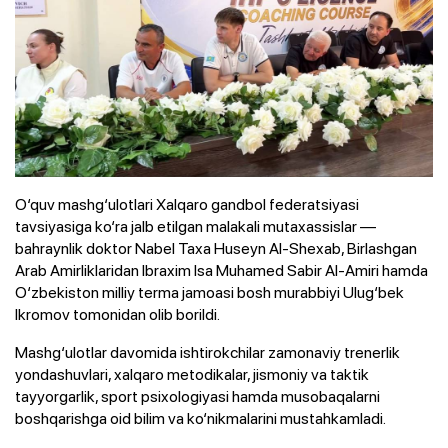
O‘quv mashg‘ulotlari Xalqaro gandbol federatsiyasi
tavsiyasiga ko‘ra jalb etilgan malakali mutaxassislar —
bahraynlik doktor Nabel Taxa Huseyn Al-Shexab, Birlashgan
Arab Amirliklaridan Ibraxim Isa Muhamed Sabir Al-Amiri hamda
O‘zbekiston milliy terma jamoasi bosh murabbiyi Ulug‘bek
Ikromov tomonidan olib borildi.
Mashg‘ulotlar davomida ishtirokchilar zamonaviy trenerlik
yondashuvlari, xalqaro metodikalar, jismoniy va taktik
tayyorgarlik, sport psixologiyasi hamda musobaqalarni
boshqarishga oid bilim va ko‘nikmalarini mustahkamladi.