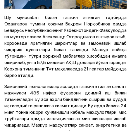
Шу муносабат билан ташкил этилган тадбирда
Оҳангарон тумани ҳокими Баҳром Норқобилов ҳамда
Беларусь Республикасининг Ўзбекистондаги Фавқулодда
ва мухтор элчиси Александр Огородников иштирок этиб,
корхонада яратилган шароитлар ва замонавий ишлаб
чиқариш қувватлари билан танишди. Мазкур лойиҳа
тўғридан- тўғри хорижий маблағлар ҳисобидан амалга
оширилиб, унга 57,5 миллион АҚШ доллари йўналтирилди.
Корхона туманнинг Тут маҳалласида 21 гектар майдонда
барпо этилди.
Замонавий технологиялар асосида ташкил этилган саноат
мажмуаси 485 нафар фуқарони доимий иш билан
таъминлайди. Бу эса аҳоли бандлигини ошириш ва ҳудуд
иқтисодиёти ривожига хизмат қилади. Бу ерда йилига 24
минг тонна юқори кучланишли кабель маҳсулотлари, мис
трубкалари ҳамда изоляцияланган мис шиналари ишлаб
чиқарилади. Мазкур маҳсулотлар саноат, энергетика ва