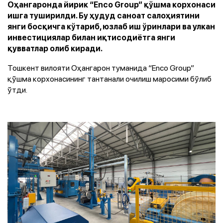
Оҳангаронда йирик “Enco Group” қўшма корхонаси
ишга туширилди. Бу ҳудуд саноат салоҳиятини
янги босқичга кўтариб, юзлаб иш ўринлари ва улкан
инвестициялар билан иқтисодиётга янги
қувватлар олиб киради.
Тошкент вилояти Оҳангарон туманида “Enco Group”
қўшма корхонасининг тантанали очилиш маросими бўлиб
ўтди.