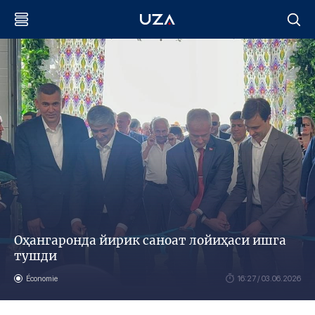
Оҳангаронда йирик саноат лойиҳаси ишга
тушди
Économie
16:27 / 03.06.2026