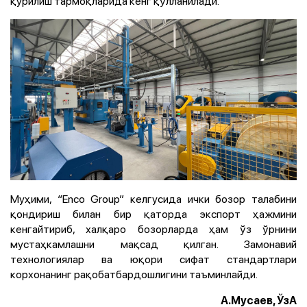
қурилиш тармоқларида кенг қўлланилади.
Муҳими, “Enco Group” келгусида ички бозор талабини
қондириш билан бир қаторда экспорт ҳажмини
кенгайтириб, халқаро бозорларда ҳам ўз ўрнини
мустаҳкамлашни мақсад қилган. Замонавий
технологиялар ва юқори сифат стандартлари
корхонанинг рақобатбардошлигини таъминлайди.
А.Мусаев, ЎзА