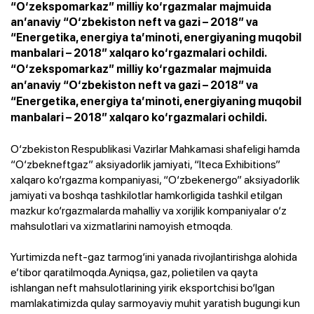
“O‘zekspomarkaz” milliy ko‘rgazmalar majmuida
an’anaviy “O‘zbekiston neft va gazi – 2018” va
“Energetika, energiya ta’minoti, energiyaning muqobil
manbalari – 2018” xalqaro ko‘rgazmalari ochildi.
“O‘zekspomarkaz” milliy ko‘rgazmalar majmuida
an’anaviy “O‘zbekiston neft va gazi – 2018” va
“Energetika, energiya ta’minoti, energiyaning muqobil
manbalari – 2018” xalqaro ko‘rgazmalari ochildi.
O‘zbekiston Respublikasi Vazirlar Mahkamasi shafeligi hamda
“O‘zbekneftgaz” aksiyadorlik jamiyati, “Iteca Exhibitions”
xalqaro ko‘rgazma kompaniyasi, “O‘zbekenergo” aksiyadorlik
jamiyati va boshqa tashkilotlar hamkorligida tashkil etilgan
mazkur ko‘rgazmalarda mahalliy va xorijlik kompaniyalar o‘z
mahsulotlari va xizmatlarini namoyish etmoqda.
Yurtimizda neft-gaz tarmog‘ini yanada rivojlantirishga alohida
e’tibor qaratilmoqda.Ayniqsa, gaz, polietilen va qayta
ishlangan neft mahsulotlarining yirik eksportchisi bo‘lgan
mamlakatimizda qulay sarmoyaviy muhit yaratish bugungi kun