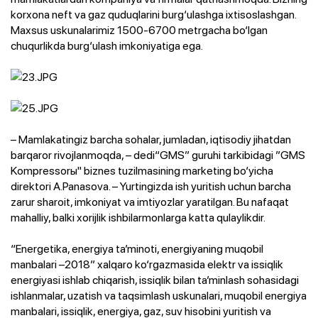
korxona neft va gaz quduqlarini burg‘ulashga ixtisoslashgan.
Maxsus uskunalarimiz 1500-6700 metrgacha bo‘lgan
chuqurlikda burg‘ulash imkoniyatiga ega.
– Mamlakatingiz barcha sohalar, jumladan, iqtisodiy jihatdan
barqaror rivojlanmoqda, – dedi“GMS” guruhi tarkibidagi ”GMS
Kompressorы" biznes tuzilmasining marketing bo‘yicha
direktori A.Panasova. – Yurtingizda ish yuritish uchun barcha
zarur sharoit, imkoniyat va imtiyozlar yaratilgan. Bu nafaqat
mahalliy, balki xorijlik ishbilarmonlarga katta qulaylikdir.
“Energetika, energiya ta’minoti, energiyaning muqobil
manbalari –2018” xalqaro ko‘rgazmasida elektr va issiqlik
energiyasi ishlab chiqarish, issiqlik bilan ta’minlash sohasidagi
ishlanmalar, uzatish va taqsimlash uskunalari, muqobil energiya
manbalari, issiqlik, energiya, gaz, suv hisobini yuritish va