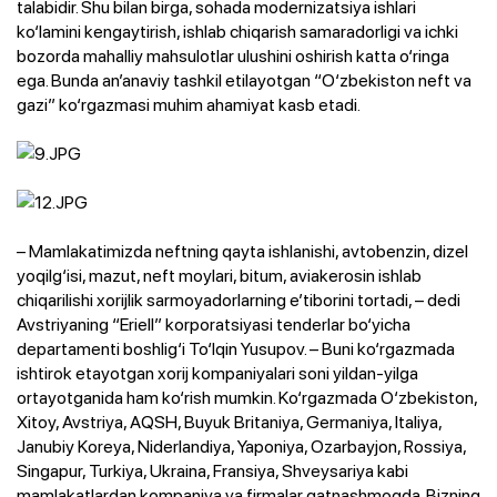
talabidir. Shu bilan birga, sohada modernizatsiya ishlari
ko‘lamini kengaytirish, ishlab chiqarish samaradorligi va ichki
bozorda mahalliy mahsulotlar ulushini oshirish katta o‘ringa
ega. Bunda an’anaviy tashkil etilayotgan “O‘zbekiston neft va
gazi” ko‘rgazmasi muhim ahamiyat kasb etadi.
– Mamlakatimizda neftning qayta ishlanishi, avtobenzin, dizel
yoqilg‘isi, mazut, neft moylari, bitum, aviakerosin ishlab
chiqarilishi xorijlik sarmoyadorlarning e’tiborini tortadi, – dedi
Avstriyaning “Eriell” korporatsiyasi tenderlar bo‘yicha
departamenti boshlig‘i To‘lqin Yusupov. – Buni ko‘rgazmada
ishtirok etayotgan xorij kompaniyalari soni yildan-yilga
ortayotganida ham ko‘rish mumkin. Ko‘rgazmada O‘zbekiston,
Xitoy, Avstriya, AQSH, Buyuk Britaniya, Germaniya, Italiya,
Janubiy Koreya, Niderlandiya, Yaponiya, Ozarbayjon, Rossiya,
Singapur, Turkiya, Ukraina, Fransiya, Shveysariya kabi
mamlakatlardan kompaniya va firmalar qatnashmoqda. Bizning