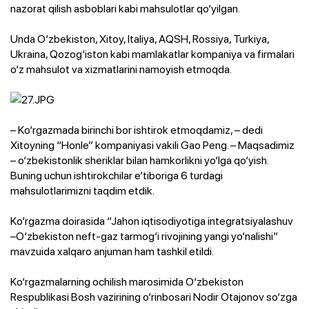
nazorat qilish asboblari kabi mahsulotlar qo‘yilgan.
Unda O‘zbekiston, Xitoy, Italiya, AQSH, Rossiya, Turkiya,
Ukraina, Qozog‘iston kabi mamlakatlar kompaniya va firmalari
o‘z mahsulot va xizmatlarini namoyish etmoqda.
– Ko‘rgazmada birinchi bor ishtirok etmoqdamiz, – dedi
Xitoyning “Honle” kompaniyasi vakili Gao Peng. – Maqsadimiz
– o‘zbekistonlik sheriklar bilan hamkorlikni yo‘lga qo‘yish.
Buning uchun ishtirokchilar e’tiboriga 6 turdagi
mahsulotlarimizni taqdim etdik.
Ko‘rgazma doirasida “Jahon iqtisodiyotiga integratsiyalashuv
–O‘zbekiston neft-gaz tarmog‘i rivojining yangi yo‘nalishi”
mavzuida xalqaro anjuman ham tashkil etildi.
Ko‘rgazmalarning ochilish marosimida O‘zbekiston
Respublikasi Bosh vazirining o‘rinbosari Nodir Otajonov so‘zga