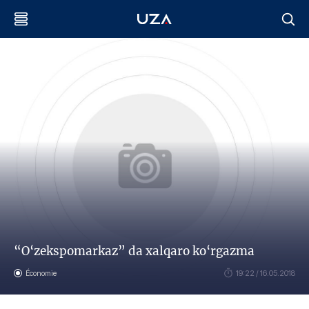
“O‘zekspomarkaz” da xalqaro ko‘rgazma
Économie
19:22 / 16.05.2018