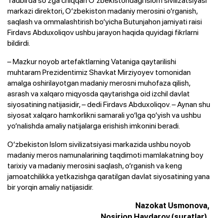
markazi direktori, O‘zbekiston madaniy merosini o‘rganish,
saqlash va ommalashtirish bo‘yicha Butunjahon jamiyati raisi
Firdavs Abduxoliqov ushbu jarayon haqida quyidagi fikrlarni
bildirdi.
– Mazkur noyob artefaktlarning Vataniga qaytarilishi
muhtaram Prezidentimiz Shavkat Mirziyoyev tomonidan
amalga oshirilayotgan madaniy merosni muhofaza qilish,
asrash va xalqaro miqyosda qaytarishga oid izchil davlat
siyosatining natijasidir, – dedi Firdavs Abduxoliqov. – Aynan shu
siyosat xalqaro hamkorlikni samarali yo‘lga qo‘yish va ushbu
yo‘nalishda amaliy natijalarga erishish imkonini beradi.
O‘zbekiston Islom sivilizatsiyasi markazida ushbu noyob
madaniy meros namunalarining taqdimoti mamlakatning boy
tarixiy va madaniy merosini saqlash, o‘rganish va keng
jamoatchilikka yetkazishga qaratilgan davlat siyosatining yana
bir yorqin amaliy natijasidir.
Nazokat Usmonova,
Nosirjon Haydarov (suratlar),