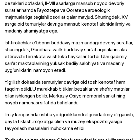
bezaklari bo‘laklari, II-VIII asarlarga mansub noyob devoriy
suratlar hamda Fayoztepa va Qoratepa arxeologik
majmualariga tegishli osori atiqalar mavjud. Shuningdek, XV
asrga oid temuriylar davriga mansub kenotaf alohida ilmiy va
madaniy ahamiyatga ega.
Ishtirokchilar e’tiborini buddaviy mazmundagi devoriy suratlar,
shuningdek, Gandhara va ilk buddaviy san’at aqidalarini aks
ettiruvchi terrakota va shtuko haykallar tortdi. Ular qadimiy
san’at maktablarining yuksak badiiy salohiyati va madaniy
uyg‘unliklarini namoyon etadi.
Yig‘ilish doirasida temuriylar davriga oid tosh kenotaf ham
taqdim etildi. U murakkab bitiklar, bezaklar va she’riy matnlar
bilan ishlangan bo‘lib, Markaziy Osiyo memorial san’atining
noyob namunasi sifatida baholandi.
Ilmiy kengashda ushbu yodgorliklarni kelgusida ilmiy o‘rganish,
qayta tiklash, ro‘yxatga olish va muzey ekspozitsiyasiga
tayyorlash masalalari muhokama etildi.
Tadbirda so‘zga chiqqan O‘zbekistondagi Islom sivilizatsiyasi