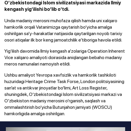
O‘zbekistondagi Islom sivilizatsiyasi markazida Ilmiy
kengash yig‘ilishi bo‘lib o‘tdi.
Unda madaniy merosni muhofaza qilish hamda uni xalqaro
hamkorlik orqali Vatanimizga qaytarish bo‘yicha amalga
oshirilgan sa’y-harakatlar natijasida qaytarilgan noyob tarixiy
osori atiqalar ilk bor keng jamoatchilik e’tiboriga havola etildi.
Yig‘ilish davomida Ilmiy kengash a’zolariga Operation Inherent
Vice xalqaro amaliyoti doirasida aniqlangan bebaho madaniy
meros namunalari namoyish etildi.
Ushbu amaliyot Yevropa xavfsizlik va hamkorlik tashkiloti
huzuridagi Heritage Crime Task Forse, London politsiyasining
san’at va antikvar jinoyatlar bo‘limi, Art Loss Register,
shuningdek, O‘zbekistondagi Islom sivilizatsiyasi markazi va
O‘zbekiston madaniy merosini o‘rganish, saqlash va
ommalashtirish bo‘yicha Butunjahon jamiyati (WOSCU)
hamkorligida amalga oshirilgan.