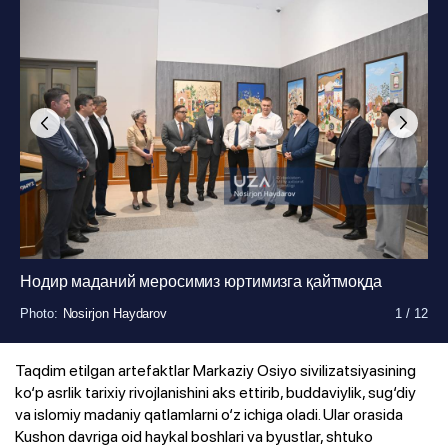
Нодир маданий меросимиз юртимизга қайтмоқда
Photo
Photo
Photo
Photo
Photo
Photo
Photo
Photo
Photo
Photo
Photo
Photo
:
:
:
:
:
:
:
:
:
:
:
:
Nosirjon Haydarov
Nosirjon Haydarov
Nosirjon Haydarov
Nosirjon Haydarov
Nosirjon Haydarov
Nosirjon Haydarov
Nosirjon Haydarov
Nosirjon Haydarov
Nosirjon Haydarov
Nosirjon Haydarov
Nosirjon Haydarov
Nosirjon Haydarov
1
1
1
1
1
1
1
1
1
1
1
1
/
/
/
/
/
/
/
/
/
/
/
/
12
12
12
12
12
12
12
12
12
12
12
12
Taqdim etilgan artefaktlar Markaziy Osiyo sivilizatsiyasining
ko‘p asrlik tarixiy rivojlanishini aks ettirib, buddaviylik, sug‘diy
va islomiy madaniy qatlamlarni o‘z ichiga oladi. Ular orasida
Kushon davriga oid haykal boshlari va byustlar, shtuko