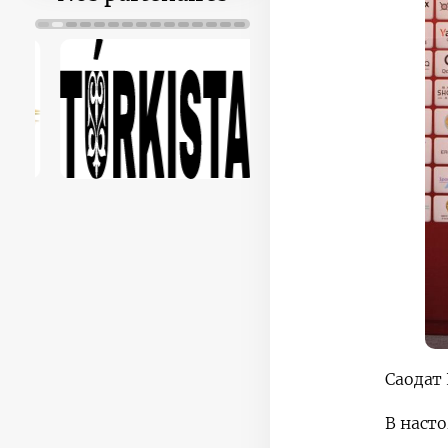
Саодат 
В наст