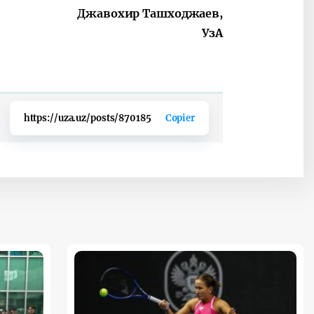
Джавохир Ташходжаев,
УзА
https://uza.uz/posts/870185
Copier