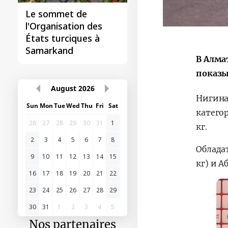
Le sommet de
l'Organisation des
États turciques à
Samarkand
В Алма
показы
August
2026
Нигина
Sun
Mon
Tue
Wed
Thu
Fri
Sat
катего
26
27
28
29
30
31
1
кг.
2
3
4
5
6
7
8
Облада
9
10
11
12
13
14
15
кг) и А
16
17
18
19
20
21
22
23
24
25
26
27
28
29
30
31
1
2
3
4
5
Nos partenaires