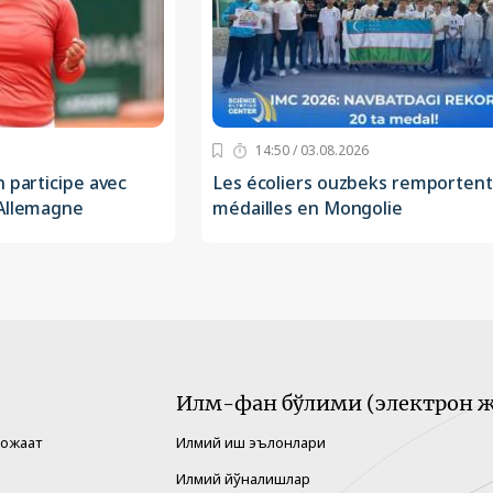
14:50 / 03.08.2026
n participe avec
Les écoliers ouzbeks remportent
 Allemagne
médailles en Mongolie
Илм-фан бўлими (электрон ж
рожаат
Илмий иш эълонлари
Илмий йўналишлар