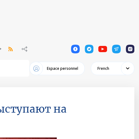
1
1
1
1
1
Espace personnel
French
ыступают на