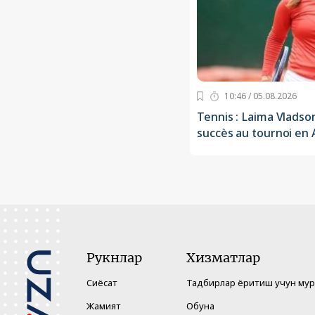
10:46 / 05.08.2026
Tennis : Laima Vladso
succès au tournoi en
Рукнлар
Хизматлар
Сиёсат
Тадбирлар ёритиш учун му
Жамият
Обуна