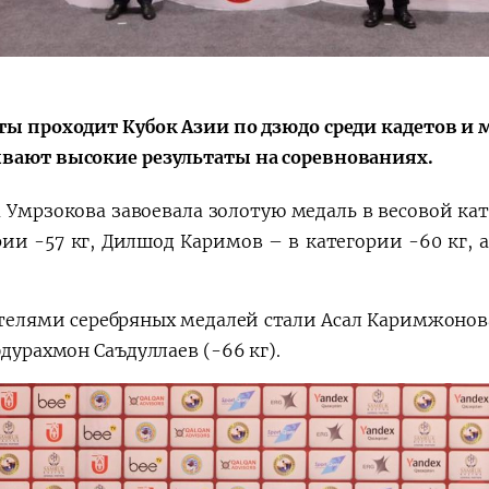
ты проходит Кубок Азии по дзюдо среди кадетов 
вают высокие результаты на соревнованиях.
 Умрзокова завоевала золотую медаль в весовой кат
рии -57 кг, Дилшод Каримов – в категории -60 кг, 
телями серебряных медалей стали Асал Каримжонова
бдурахмон Саъдуллаев (-66 кг).