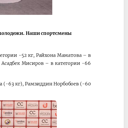
и молодежи. Наши спортсмены
егории -52 кг, Райхона Маматова – в
а Асадбек Мисиров – в категории -66
 (-63 кг), Рамзиддин Норбобоев (-60