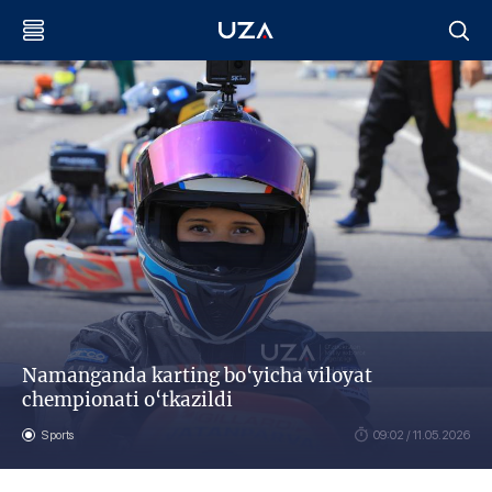
Namanganda karting bo‘yicha viloyat
chempionati o‘tkazildi
Sports
09:02 / 11.05.2026