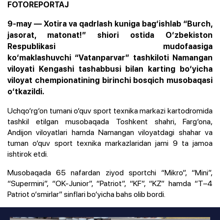
FOTOREPORTAJ
9-may — Xotira va qadrlash kuniga bag‘ishlab “Burch,
jasorat, matonat!” shiori ostida O‘zbekiston
Respublikasi mudofaasiga
ko‘maklashuvchi “Vatanparvar” tashkiloti Namangan
viloyati Kengashi tashabbusi bilan karting bo‘yicha
viloyat chempionatining birinchi bosqich musobaqasi
o‘tkazildi.
Uchqo‘rg‘on tumani o‘quv sport texnika markazi kartodromida
tashkil etilgan musobaqada Toshkent shahri, Farg‘ona,
Andijon viloyatlari hamda Namangan viloyatdagi shahar va
tuman o‘quv sport texnika markazlaridan jami 9 ta jamoa
ishtirok etdi.
Musobaqada 65 nafardan ziyod sportchi “Mikro”, “Mini”,
“Supermini”, “OK-Junior”, “Patriot”, “KF”, “KZ” hamda “T–4
Patriot o‘smirlar” sinflari bo‘yicha bahs olib bordi.