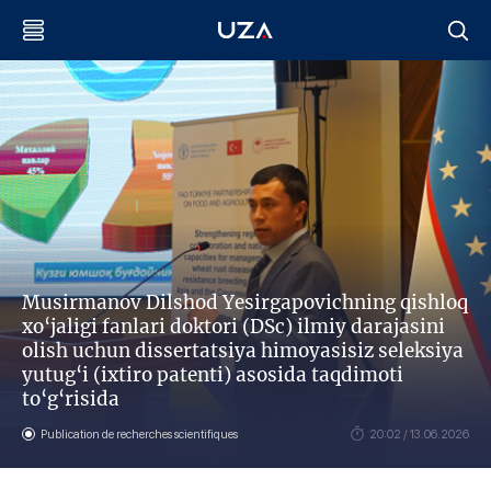
Musirmanov Dilshod Yesirgapovichning qishloq
xo‘jaligi fanlari doktori (DSc) ilmiy darajasini
olish uchun dissertatsiya himoyasisiz seleksiya
yutug‘i (ixtiro patenti) asosida taqdimoti
to‘g‘risida
Publication de recherches scientifiques
20:02 / 13.06.2026