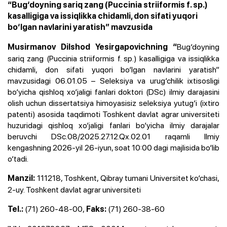
“Bug‘doyning sariq zang (Puccinia striiformis f. sp.)
kasalligiga va issiqlikka chidamli, don sifati yuqori
bo‘lgan navlarini yaratish” mavzusida
Bug‘doyning
Musirmanov Dilshod Yesirgapovichning “
sariq zang (Puccinia striiformis f. sp.) kasalligiga va issiqlikka
chidamli, don sifati yuqori bo‘lgan navlarini yaratish”
mavzusidagi 06.01.05 – Seleksiya va urug‘chilik ixtisosligi
bo‘yicha qishloq xo‘jaligi fanlari doktori (DSc) ilmiy darajasini
olish uchun dissertatsiya himoyasisiz seleksiya yutug‘i (ixtiro
patenti) asosida taqdimoti Toshkent davlat agrar universiteti
huzuridagi qishloq xo‘jaligi fanlari bo‘yicha ilmiy darajalar
beruvchi DSc.08/2025.27.12.Qx.02.01 raqamli Ilmiy
kengashning 2026-yil 26-iyun, soat 10:00 dagi majlisida bo‘lib
o‘tadi.
111218, Toshkent, Qibray tumani Universitet ko‘chasi,
Manzil:
2-uy. Toshkent davlat agrar universiteti
(71) 260-48-00,
(71) 260-38-60
Tel.:
Faks: