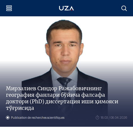
Мирзалиев Синдор Ражабовичнинг
география фанлари бўйича фалсафа
доктори (PhD) диссертация иши ҳимояси
тўғрисида
Publication de recherches scientifiques
18:03 / 08.04.2026