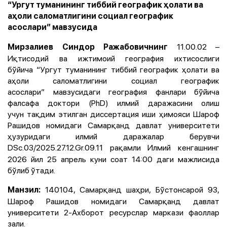
“Ургут туманининг тиббий географик ҳолати ва
аҳоли саломатлигини социал географик
асослари” мавзусида
11.00.02 –
Мирзалиев Синдор Ражабовичнинг
Иқтисодий ва ижтимоий география ихтисослиги
бўйича
“Ургут туманининг тиббий географик ҳолати ва
аҳоли саломатлигини социал географик
асослари”
мавзусидаги география фанлари бўйича
фалсафа доктори (PhD) илмий даражасини олиш
учун тақдим этилган диссертация иши ҳимояси
Шароф
Рашидов номидаги Самарқанд давлат университети
ҳузуридаги илмий даражалар берувчи
DSc.03/2025.27.12.Gr.09.11
рақамли Илмий кенгашнинг
2026 йил 25 апрель куни соат 14:00 даги мажлисида
бўлиб ўтади.
140104,
Самарқанд шаҳри, Бўстонсарой 93,
Манзил:
Шароф Рашидов номидаги Самарқанд давлат
университети 2-Ахборот ресурслар маркази фаоллар
зали.