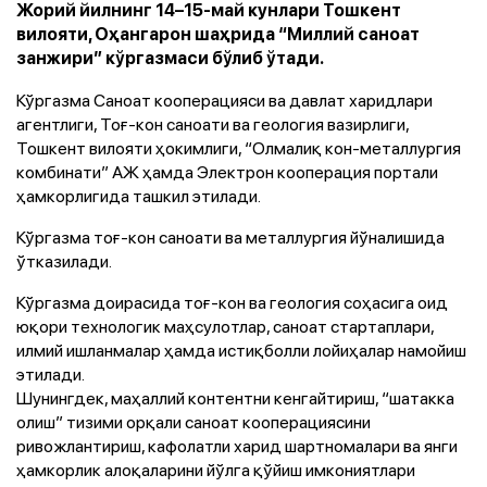
Жорий йилнинг 14–15-май кунлари Тошкент
вилояти, Оҳангарон шаҳрида “Миллий саноат
занжири” кўргазмаси бўлиб ўтади.
Кўргазма Саноат кооперацияси ва давлат харидлари
агентлиги, Тоғ-кон саноати ва геология вазирлиги,
Тошкент вилояти ҳокимлиги, “Олмалиқ кон-металлургия
комбинати” АЖ ҳамда Электрон кооперация портали
ҳамкорлигида ташкил этилади.
Кўргазма тоғ-кон саноати ва металлургия йўналишида
ўтказилади.
Кўргазма доирасида тоғ-кон ва геология соҳасига оид
юқори технологик маҳсулотлар, саноат стартаплари,
илмий ишланмалар ҳамда истиқболли лойиҳалар намойиш
этилади.
Шунингдек, маҳаллий контентни кенгайтириш, “шатакка
олиш” тизими орқали саноат кооперациясини
ривожлантириш, кафолатли харид шартномалари ва янги
ҳамкорлик алоқаларини йўлга қўйиш имкониятлари