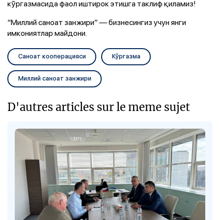
кўргазмасида фаол иштирок этишга таклиф қиламиз!
“Миллий саноат занжири” — бизнесингиз учун янги
имкониятлар майдони.
Саноат кооперацияси
Кўргазма
Миллий саноат занжири
D'autres articles sur le meme sujet