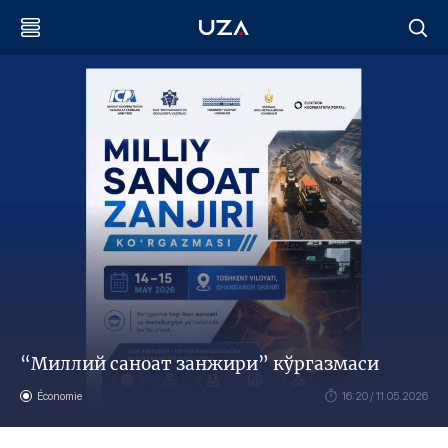
“Миллий саноат занжири” кўргазмаси
Économie
16:20 / 11.05.2026