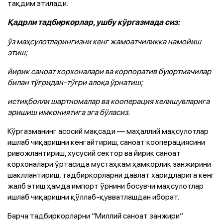
тақдим этилади.
Қадрли тадбиркорлар, ушбу кўргазмада сиз:
ўз маҳсулотларингизни кенг жамоатчиликка намойиш
этиш;
йирик саноат корхоналари ва корпоратив буюртмачилар
билан тўғридан-тўғри алоқа ўрнатиш;
истиқболли шартномалар ва кооперация келишувларига
эришиш имкониятига эга бўласиз.
Кўргазманинг асосий мақсади — маҳаллий маҳсулотлар
ишлаб чиқаришни кенгайтириш, саноат кооперациясини
ривожлантириш, хусусий сектор ва йирик саноат
корхоналари ўртасида мустаҳкам ҳамкорлик занжирини
шакллантириш, тадбиркорларни давлат харидларига кенг
жалб этиш ҳамда импорт ўрнини босувчи маҳсулотлар
ишлаб чиқаришни қўллаб-қувватлашдан иборат.
Барча тадбиркорларни “Миллий саноат занжири”