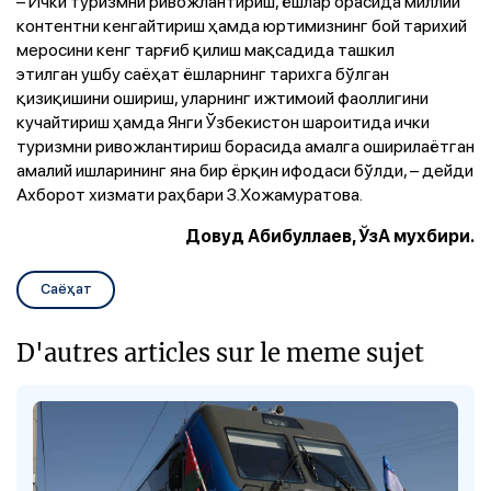
– Ички туризмни ривожлантириш, ёшлар орасида миллий
контентни кенгайтириш ҳамда юртимизнинг бой тарихий
меросини кенг тарғиб қилиш мақсадида ташкил
этилган ушбу саёҳат ёшларнинг тарихга бўлган
қизиқишини ошириш, уларнинг ижтимоий фаоллигини
кучайтириш ҳамда Янги Ўзбекистон шароитида ички
туризмни ривожлантириш борасида амалга оширилаётган
амалий ишларининг яна бир ёрқин ифодаси бўлди, – дейди
Ахборот хизмати раҳбари З.Хожамуратова.
Довуд Абибуллаев, ЎзА мухбири.
Саёҳат
D'autres articles sur le meme sujet