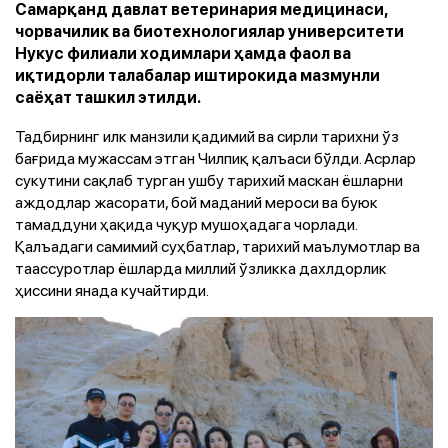
Самарқанд давлат ветеринария медицинаси,
чорвачилик ва биотехнологиялар университети
Нукус филиали ходимлари ҳамда фаол ва
иқтидорли талабалар иштирокида мазмунли
саёҳат ташкил этилди.
Тадбирнинг илк манзили қадимий ва сирли тарихни ўз
бағрида мужассам этган Чилпиқ қалъаси бўлди. Асрлар
сукутини сақлаб турган ушбу тарихий маскан ёшларни
аждодлар жасорати, бой маданий мероси ва буюк
тамаддуни ҳақида чуқур мушоҳадага чорлади.
Қалъадаги самимий суҳбатлар, тарихий маълумотлар ва
таассуротлар ёшларда миллий ўзликка дахлдорлик
ҳиссини янада кучайтирди.