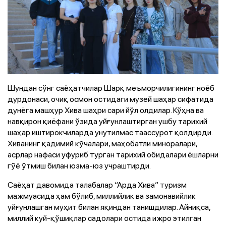
Шундан сўнг саёҳатчилар Шарқ меъморчилигининг ноёб
дурдонаси, очиқ осмон остидаги музей шаҳар сифатида
дунёга машҳур Хива шаҳри сари йўл олдилар. Кўҳна ва
навқирон қиёфани ўзида уйғунлаштирган ушбу тарихий
шаҳар иштирокчиларда унутилмас таассурот қолдирди.
Хиванинг қадимий кўчалари, маҳобатли миноралари,
асрлар нафаси уфуриб турган тарихий обидалари ёшларни
гўё ўтмиш билан юзма-юз учраштирди.
Саёҳат давомида талабалар “Арда Хива” туризм
мажмуасида ҳам бўлиб, миллийлик ва замонавийлик
уйғунлашган муҳит билан яқиндан танишдилар. Айниқса,
миллий куй-қўшиқлар садолари остида ижро этилган