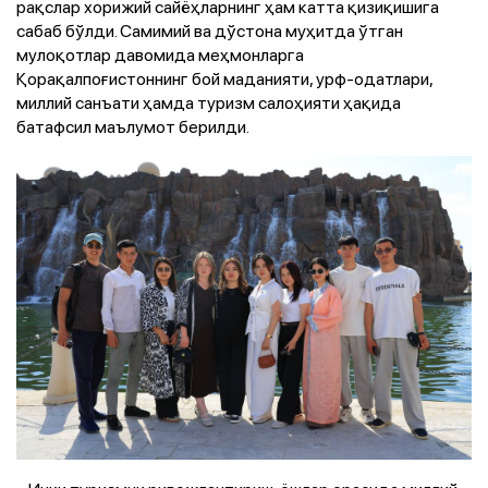
рақслар хорижий сайёҳларнинг ҳам катта қизиқишига
сабаб бўлди. Самимий ва дўстона муҳитда ўтган
мулоқотлар давомида меҳмонларга
Қорақалпоғистоннинг бой маданияти, урф-одатлари,
миллий санъати ҳамда туризм салоҳияти ҳақида
батафсил маълумот берилди.