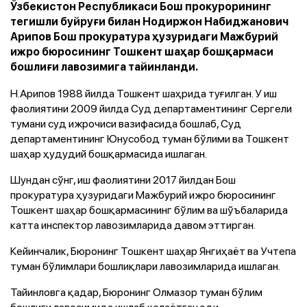
Ўзбекистон Республикаси Бош прокурорининг
тегишли буйруғи билан Нодиржон Набиджанович
Арипов Бош прокуратура ҳузуридаги Мажбурий
ижро бюросининг Тошкент шаҳар бошқармаси
бошлиғи лавозимига тайинланди.
Н.Арипов 1988 йилда Тошкент шаҳрида туғилган. У иш
фаолиятини 2009 йилда Суд департаментининг Сергели
тумани суд ижрочиси вазифасида бошлаб, Суд
департаментининг Юнусобод туман бўлими ва Тошкент
шаҳар ҳудудий бошқармасида ишлаган.
Шундан сўнг, иш фаолиятини 2017 йилдан Бош
прокуратура ҳузуридаги Мажбурий ижро бюросининг
Тошкент шаҳар бошқармасининг бўлим ва шўъбаларида
катта инспектор лавозимларида давом эттирган.
Кейинчалик, Бюронинг Тошкент шаҳар Янгиҳаёт ва Учтепа
туман бўлимлари бошлиқлари лавозимларида ишлаган.
Тайинловга қадар, Бюронинг Олмазор туман бўлим
бошлиғи лавозимида ишлаб келаётган эди.