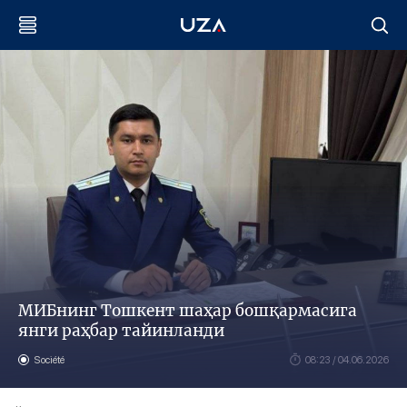
МИБнинг Тошкент шаҳар бошқармасига
янги раҳбар тайинланди
Société
08:23 / 04.06.2026