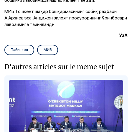
МИБ Тошкент шаҳар бошқармасининг собиқ раҳбари
А.Арзиев эса, Андижон вилоят прокурорининг ўринбосари
лавозимига тайинланди.
ЎзА
Тайинлов
МИБ
D'autres articles sur le meme sujet