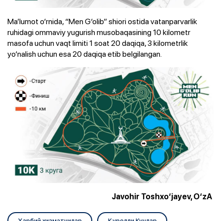
Ma’lumot o‘rnida, “Men G‘olib” shiori ostida vatanparvarlik
ruhidagi ommaviy yugurish musobaqasining 10 kilometr
masofa uchun vaqt limiti 1 soat 20 daqiqa, 3 kilometrlik
yo‘nalish uchun esa 20 daqiqa etib belgilangan.
Javohir Toshxo‘jayev, O‘zA
Ҳарбий хизматчилар
Қуролли Кучлар