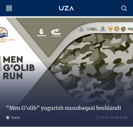
“Men G‘olib” yugurish musobaqasi boshlandi
Sports
07:47 / 10.05.2026