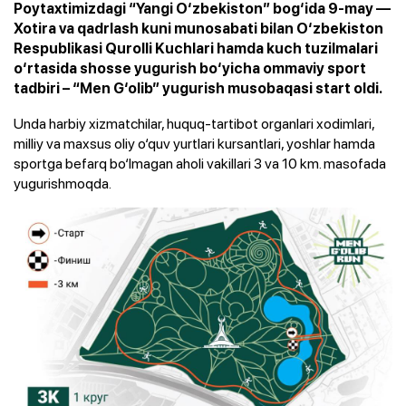
Poytaxtimizdagi “Yangi O‘zbekiston” bog‘ida 9-may —
Xotira va qadrlash kuni munosabati bilan O‘zbekiston
Respublikasi Qurolli Kuchlari hamda kuch tuzilmalari
o‘rtasida shosse yugurish bo‘yicha ommaviy sport
tadbiri – “Men G‘olib” yugurish musobaqasi start oldi.
Unda harbiy xizmatchilar, huquq-tartibot organlari xodimlari,
milliy va maxsus oliy o‘quv yurtlari kursantlari, yoshlar hamda
sportga befarq bo‘lmagan aholi vakillari 3 va 10 km. masofada
yugurishmoqda.