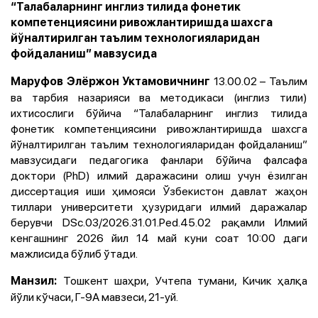
“Талабаларнинг инглиз тилида фонетик
компетенциясини ривожлантиришда шахсга
йўналтирилган таълим технологияларидан
фойдаланиш” мавзусида
13.00.02 – Таълим
Маруфов Элёржон Уктамовичнинг
ва тарбия назарияси ва методикаси (инглиз тили)
ихтисослиги бўйича “Талабаларнинг инглиз тилида
фонетик компетенциясини ривожлантиришда шахсга
йўналтирилган таълим технологияларидан фойдаланиш”
мавзусидаги педагогика фанлари бўйича фалсафа
доктори (PhD) илмий даражасини олиш учун ёзилган
диссертация иши ҳимояси Ўзбекистон давлат жаҳон
тиллари университети ҳузуридаги илмий даражалар
берувчи DSc.03/2026.31.01.Ped.45.02 рақамли Илмий
кенгашнинг 2026 йил 14 май куни соат 10:00 даги
мажлисида бўлиб ўтади.
Тошкент шаҳри, Учтепа тумани, Кичик ҳалқа
Манзил:
йўли кўчаси, Г-9А мавзеси, 21-уй.