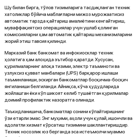
Шу билан бирга, тўлов тизимларига тасдиқланган техник
хатоликлар бўйича маблағларни мижоз мурожаатисиз
автоматик тарзда қайтариш амалиётини кенгайтириш,
муваффақиятсиз операциялар учун ушлаб қолинган
комиссияларни ҳам автоматик қайтариш механизмларини
жорий этиш тавсия қилинди.
Марказий банк банкомат ва инфокиосклар техник
ҳолатига ҳам алоҳида эътибор қаратди. Хусусан,
қурилмаларнинг алоқа тизими, электр таъминоти ва
узлуксиз қувват манбалари (UPS) барқарор ишлаши
таъминланиши, эскирган банкоматлар босқичма-босқич
янгиланиши белгиланди. Айниқса, кўча ҳудудларида
жойлашган ёки кўп шикоят келиб тушаётган қурилмалар
доимий профилактик назоратга олинади.
Таъкидланишича, банкоматлар сонини кўпайтиришнинг
ўзи етарли эмас. Энг муҳими, аҳоли учун қулай, ишончли ва
адолатли хизмат кўрсатиш тизимини шакллантиришдир.
Техник носозлик юз берганда эса истеъмолчи муаммо