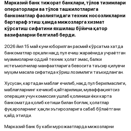
Марказий банк тижорат банклари, тўлов тизимлари
операторлари ва тўлов ташкилотларига
банкоматлар фаолиятидаги техник носозликларни
бартараф этиш ҳамда мижозларга хизмат
кўрсатиш сифатини яхшилаш бўйича қатор
вазифаларни белгилаб берди.
2026 йил 15 май куни юборилган расмий кўрсатма хатда
банкоматлар орқали нақд пул ечиш жараёнида учраётган
муаммоларни оддий техник ҳолат эмас, балки
истеъмолчилар манфаатларига бевосита таъсир қилувчи
муҳим масала сифатида кўриш лозимлиги таъкидланган.
Хусусан, картадан маблағ ечилиб, нақд пул берилмаслиги,
маблағларнинг кечикиб қайтарилиши, муваффақиятсиз
операция учун комиссия ушлаб қолиниши ёки карта
банкоматда қолиб кетиши билан боғлиқ ҳолатлар
фуқароларнинг ҳақли эътирозларига сабаб бўлаётгани
қайд этилди.
Марказий банк бу каби мурожаатларда мижозларни