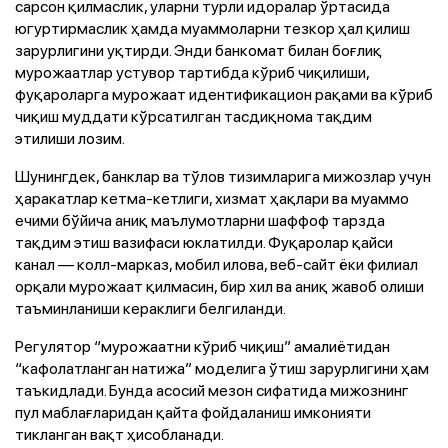
сарсон қилмаслик, уларни турли идоралар ўртасида
югуртирмаслик ҳамда муаммоларни тезкор ҳал қилиш
зарурлигини уқтирди. Энди банкомат билан боғлиқ
мурожаатлар устувор тартибда кўриб чиқилиши,
фуқароларга мурожаат идентификацион рақами ва кўриб
чиқиш муддати кўрсатилган тасдиқнома тақдим
этилиши лозим.
Шунингдек, банклар ва тўлов тизимларига мижозлар учун
ҳаракатлар кетма-кетлиги, хизмат ҳақлари ва муаммо
ечими бўйича аниқ маълумотларни шаффоф тарзда
тақдим этиш вазифаси юклатилди. Фуқаролар қайси
канал — колл-марказ, мобил илова, веб-сайт ёки филиал
орқали мурожаат қилмасин, бир хил ва аниқ жавоб олиши
таъминланиши кераклиги белгиланди.
Регулятор “мурожаатни кўриб чиқиш” амалиётидан
“кафолатланган натижа” моделига ўтиш зарурлигини ҳам
таъкидлади. Бунда асосий мезон сифатида мижознинг
пул маблағларидан қайта фойдаланиш имконияти
тикланган вақт ҳисобланади.