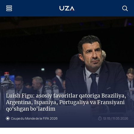
Luish Figu: asosiy favoritlar qatoriga Braziliya,
Argentina, Ispaniya, Portugaliya va Fransiyani
qo‘shgan bo‘lardim
Coupe du Monde de la FIFA 2026
13:15 / 11.05.2026