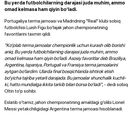
Bu yerda futbolchilarning darajasi juda muhim, ammo
omad kelmasa ham qiyin bo‘ladi.
Portugaliya terma jamoasi va Madridning "Real" klubi sobiq
futbolchisi Luish Figu bo‘lajak jahon chempionatining
favoritlarini taxmin qildi.
"Ko‘plab terma jamoalar chempionlik uchun kurash olib borishi
aniq. Bu yerda futbolchilarning darajasi juda muhim, ammo
omad kelmasa ham qiyin bo‘ladi. Asosiy favoritlar deb Braziliya,
Argentina, Ispaniya, Portugali va Fransiya terma jamoalarini
aytgan bo‘lardim. Ularda final bosqichlarida ishtirok etish
bo‘yicha tajriba yetarli darajada. Bu jamoalar shunchalik kuchli-
ki, hatto mundialga ikkita tarkib bilan borsa bo‘ladi"
, - dedi sobiq
Oltin to‘p sohibi.
Eslatib o‘tamiz, jahon chempionatining amaldagi g‘olibi Lionel
Messi yetakchiligidagi Argentina terma jamoasi hisoblanadi.