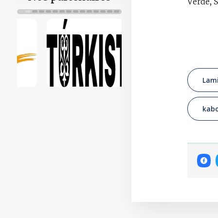
Verde, S
Lam
kabo