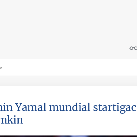
in Yamal mundial startigach
mkin