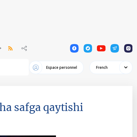
1
1
1
1
1
Espace personnel
French
a safga qaytishi