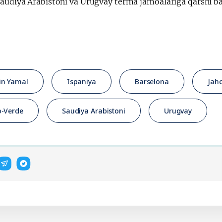
audiya Arabistoni va Urugvay terma jamoalariga qarshi bah
in Yamal
Ispaniya
Barselona
Jah
-Verde
Saudiya Arabistoni
Urugvay