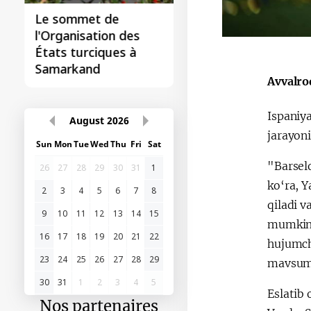
Le sommet de
l'Organisation des
États turciques à
Samarkand
Avvalro
Ispaniy
August
2026
jarayoni
Sun
Mon
Tue
Wed
Thu
Fri
Sat
"Barsel
26
27
28
29
30
31
1
ko‘ra, 
2
3
4
5
6
7
8
qiladi 
9
10
11
12
13
14
15
mumkin. 
16
17
18
19
20
21
22
hujumchi
23
24
25
26
27
28
29
mavsumd
30
31
1
2
3
4
5
Eslatib
Nos partenaires