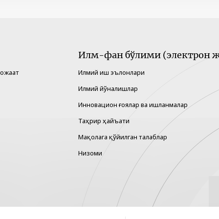
Илм-фан бўлими (электрон ж
рожаат
Илмий иш эълонлари
Илмий йўналишлар
Инновацион ғоялар ва ишланмалар
Таҳрир ҳайъати
Мақолага қўйилган талаблар
Низоми