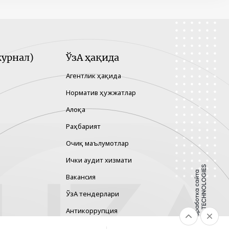
урнал)
ЎзА ҳақида
Агентлик ҳақида
Норматив ҳужжатлар
Алоқа
Раҳбарият
Очиқ маълумотлар
Ички аудит хизмати
Вакансия
ЎзА тендерлари
Антикоррупция
Гендер тенглик