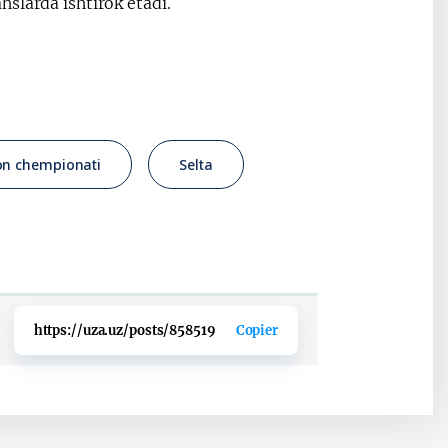
slarda ishtirok etadi.
on chempionati
Selta
https://uza.uz/posts/858519
Copier