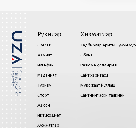
Рукнлар
Хизматлар
Сиёсат
Тадбирлар ёритиш учун му
Жамият
Обуна
Илм-фан
Резюме қолдириш
Маданият
Сайт харитаси
Туризм
Мурожаат йўллаш
Спорт
Сайтнинг эски талқини
Жаҳон
Иқтисодиёт
Ҳужжатлар
Технология