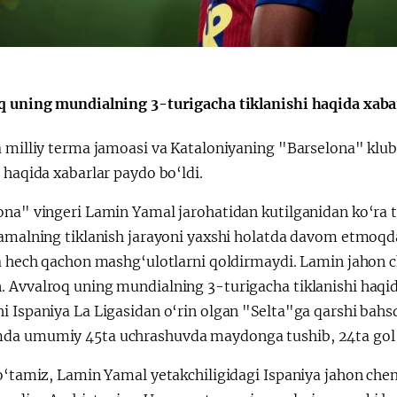
q uning mundialning 3-turigacha tiklanishi haqida xabar
a milliy terma jamoasi va Kataloniyaning "Barselona" klub
 haqida xabarlar paydo bo‘ldi.
ona" vingeri Lamin Yamal jarohatidan kutilganidan ko‘ra 
Yamalning tiklanish jarayoni yaxshi holatda davom etmoqda
va hech qachon mashg‘ulotlarni qoldirmaydi. Lamin jahon c
Avvalroq uning mundialning 3-turigacha tiklanishi haqida
 Ispaniya La Ligasidan o‘rin olgan "Selta"ga qarshi bahsda
a umumiy 45ta uchrashuvda maydonga tushib, 24ta gol va
 o‘tamiz, Lamin Yamal yetakchiligidagi Ispaniya jahon ch