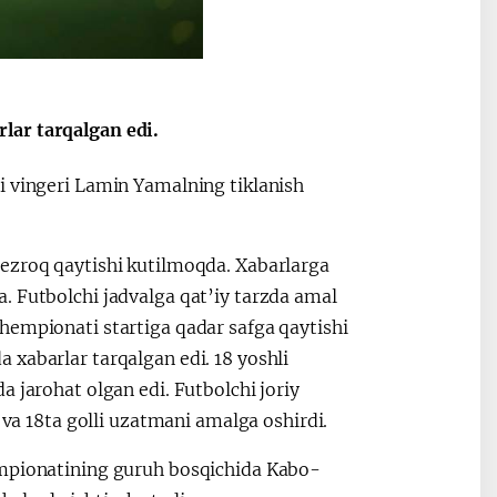
lar tarqalgan edi.
i vingeri Lamin Yamalning tiklanish
tezroq qaytishi kutilmoqda. Xabarlarga
. Futbolchi jadvalga qat’iy tarzda amal
hempionati startiga qadar safga qaytishi
 xabarlar tarqalgan edi. 18 yoshli
 jarohat olgan edi. Futbolchi joriy
 18ta golli uzatmani amalga oshirdi.
empionatining guruh bosqichida Kabo-