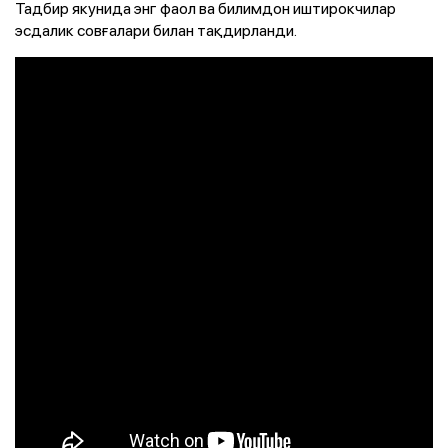
Тадбир якунида энг фаол ва билимдон иштирокчилар
эсдалик совғалари билан тақдирланди.