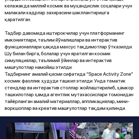
келажакда миллий космик ва муҳандислик соҳалари учун
малакали кадрлар захирасини шакллантиришга
қаратилган.
Тадбир давомида иштирокчилар учун платформанинг
имкониятлари, таълим йўналишлари ва интерактив
функционаллари ҳақида махсус тақдимотлар ўтказилди.
Шу билан бирга, болалар учун яратилган космик
симуляциялар, таълимий ўйинлар ва интерактив
машғулотлар намойиш этилди.
Тадбирнинг амалий қисми сифатида “Space Activity Zone”
космик фаоллик ҳудуди ташкил этилди. Унда тематик
стендлар ва интерактив столлар жойлаштирилиб, ҳамкор
ташкилотлар ҳамда агентлик мутахассислари томонидан
тайёрланган амалий материаллар, аппликациялар, мини-
воркшоплар ва креатив машғулотлар тақдим қилинди.