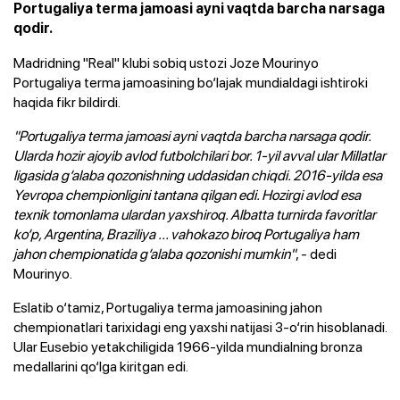
Portugaliya terma jamoasi ayni vaqtda barcha narsaga
qodir.
Madridning "Real" klubi sobiq ustozi Joze Mourinyo
Portugaliya terma jamoasining bo‘lajak mundialdagi ishtiroki
haqida fikr bildirdi.
"Portugaliya terma jamoasi ayni vaqtda barcha narsaga qodir.
Ularda hozir ajoyib avlod futbolchilari bor. 1-yil avval ular Millatlar
ligasida g‘alaba qozonishning uddasidan chiqdi. 2016-yilda esa
Yevropa chempionligini tantana qilgan edi. Hozirgi avlod esa
texnik tomonlama ulardan yaxshiroq. Albatta turnirda favoritlar
ko‘p, Argentina, Braziliya ... vahokazo biroq Portugaliya ham
jahon chempionatida g‘alaba qozonishi mumkin"
, - dedi
Mourinyo.
Eslatib o‘tamiz, Portugaliya terma jamoasining jahon
chempionatlari tarixidagi eng yaxshi natijasi 3-o‘rin hisoblanadi.
Ular Eusebio yetakchiligida 1966-yilda mundialning bronza
medallarini qo‘lga kiritgan edi.