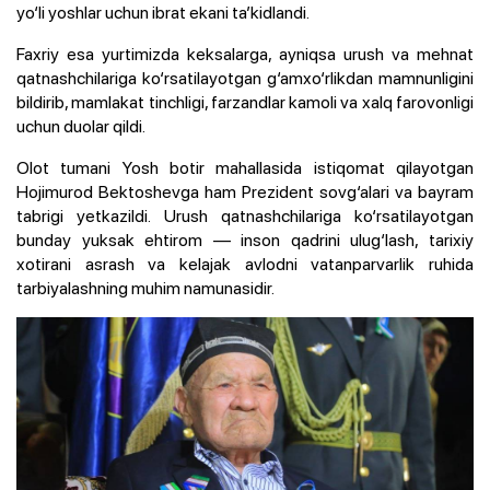
yo‘li yoshlar uchun ibrat ekani ta’kidlandi.
Faxriy esa yurtimizda keksalarga, ayniqsa urush va mehnat
qatnashchilariga ko‘rsatilayotgan g‘amxo‘rlikdan mamnunligini
bildirib, mamlakat tinchligi, farzandlar kamoli va xalq farovonligi
uchun duolar qildi.
Olot tumani Yosh botir mahallasida istiqomat qilayotgan
Hojimurod Bektoshevga ham Prezident sovg‘alari va bayram
tabrigi yetkazildi. Urush qatnashchilariga ko‘rsatilayotgan
bunday yuksak ehtirom — inson qadrini ulug‘lash, tarixiy
xotirani asrash va kelajak avlodni vatanparvarlik ruhida
tarbiyalashning muhim namunasidir.