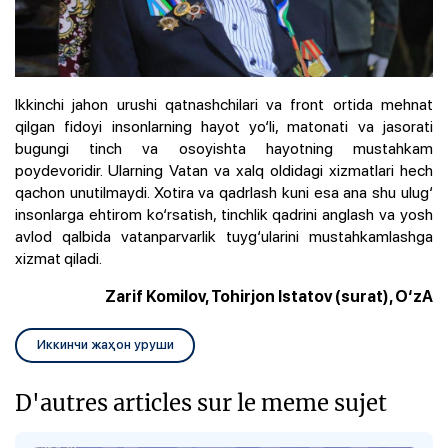
Ikkinchi jahon urushi qatnashchilari va front ortida mehnat
qilgan fidoyi insonlarning hayot yo‘li, matonati va jasorati
bugungi tinch va osoyishta hayotning mustahkam
poydevoridir. Ularning Vatan va xalq oldidagi xizmatlari hech
qachon unutilmaydi. Xotira va qadrlash kuni esa ana shu ulug‘
insonlarga ehtirom ko‘rsatish, tinchlik qadrini anglash va yosh
avlod qalbida vatanparvarlik tuyg‘ularini mustahkamlashga
xizmat qiladi.
Zarif Komilov, Tohirjon Istatov (surat), O‘zA
Иккинчи жаҳон уруши
D'autres articles sur le meme sujet