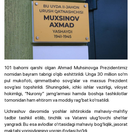
101 bahorni qarshi olgan Ahmad Muhsinovga Prezidentimiz
nomidan bayram tabrigi o‘qib eshittirildi. Unga 30 million so‘m
pul mukofoti, qimmatbaho sovg‘alar va maxsus Prezident
sovg‘asi topshirildi. Shuningdek, ichki ishlar vazirligi, viloyat
hokimligi, “Nuroniy” jamg‘armasi hamda boshqa tashkilotlar
tomonidan ham ehtirom va moddiy rag‘bat ko‘rsatildi.
Uchrashuv davomida yoshlar ishtirokida ma’naviy-ma’rifiy
tadbir tashkil etilib, tinchlik va Vatanni ulug‘lovchi she’rlar
yangradi. Bu esa avlodlar o‘rtasidagi ma’naviy bog‘liqlik, jasorat
maktabi vorisiyligining yorqin ifodasi bo‘ldi.