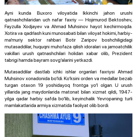
Ayni kunda Buxoro viloyatida Ikkinchi jahon urushi
qatnashchilaridan uch nafar faxriy — Hojimurod Bektoshev,
Fayzulla Xodjayev va Ahmad Muhsinov hayot kechirmoqda.
Xotira va qadrlash kuni munosabati bilan viloyat hokimi, harbiy-
ma’muriy sektor rahbari Botir Zaripov boshchiligidagi
mutasaddilar, huquqni muhofaza qilish idoralari va jamoatchilik
vakillari urush qatnashchilari holidan xabar olib, Prezident
tabrigi hamda bayram sovg‘alarini yetkazdi.
Mutasaddilar dastlab ichki ishlar organlari faxriysi Ahmad
Muhsinov xonadonida bo‘ldi. Ko‘ksini orden va medallar bezab
turgan otaxon 19 yoshidayoq frontga yo‘l olgan. U urush
yillarida jang maydonlarida matonat bilan xizmat qildi, 1947-
yilga qadar harbiy safda bo‘lib, keyinchalik Yevropaning turli
mamlakatlarida armiya xizmatida faoliyat olib bordi.