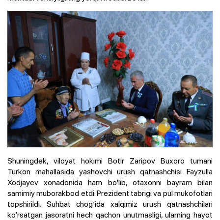
Shuningdek, viloyat hokimi Botir Zaripov Buxoro tumani
Turkon mahallasida yashovchi urush qatnashchisi Fayzulla
Xodjayev xonadonida ham bo‘lib, otaxonni bayram bilan
samimiy muborakbod etdi. Prezident tabrigi va pul mukofotlari
topshirildi. Suhbat chog‘ida xalqimiz urush qatnashchilari
ko‘rsatgan jasoratni hech qachon unutmasligi, ularning hayot