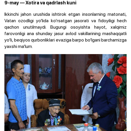
9-may — Xotira va qadrlash kuni
Ikkinchi jahon urushida ishtirok etgan insonlarning matonati,
Vatan ozodligi yo‘lida ko‘rsatgan jasorati va fidoyiligi hech
qachon unutilmaydi. Bugungi osoyishta hayot, xalqimiz
farovonligi ana shunday jasur avlod vakillarining mashaqqatli
yo‘li, beqiyos qurbonliklari evaziga barpo bo‘lgani barchamizga
yaxshi ma’lum.