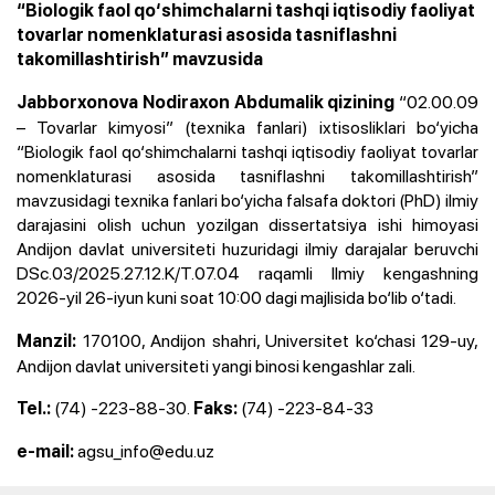
“Biologik faol qo‘shimchalarni tashqi iqtisodiy faoliyat
tovarlar nomenklaturasi asosida tasniflashni
takomillashtirish” mavzusida
“02.00.09
Jabborxonova Nodiraxon Abdumalik qizining
– Tovarlar kimyosi” (texnika fanlari) ixtisosliklari bo‘yicha
“Biologik faol qo‘shimchalarni tashqi iqtisodiy faoliyat tovarlar
nomenklaturasi asosida tasniflashni takomillashtirish”
mavzusidagi texnika fanlari bo‘yicha falsafa doktori (PhD) ilmiy
darajasini olish uchun yozilgan dissertatsiya ishi himoyasi
Andijon davlat universiteti huzuridagi ilmiy darajalar beruvchi
DSc.03/2025.27.12.K/T.07.04 raqamli Ilmiy kengashning
2026-yil 26-iyun kuni soat 10:00 dagi majlisida
bo‘lib o‘tadi.
170100, Andijon shahri, Universitet ko‘chasi 129-uy,
Manzil:
Andijon davlat universiteti yangi binosi kengashlar zali.
(74) -223-88-30.
(74) -223-84-33
Tel.:
Faks:
agsu_info@edu.uz
e-mail: